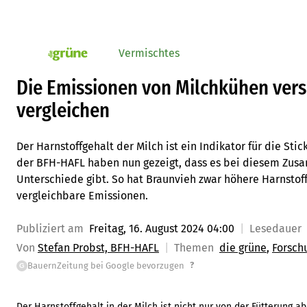
Vermischtes
pv_die-grune-online
Die Emissionen von Milchkühen ver
vergleichen
Der Harnstoffgehalt der Milch ist ein Indikator für die St
der BFH-HAFL haben nun gezeigt, dass es bei diesem Zus
Unterschiede gibt. So hat Braunvieh zwar höhere Harnstoff
vergleichbare Emissionen.
Publiziert am
Freitag, 16. August 2024 04:00
Lesedauer
Von
Stefan Probst, BFH-HAFL
Themen
die grüne
Forsch
?
BauernZeitung bei Google bevorzugen
G
Der Harnstoffgehalt in der Milch ist nicht nur von der Fütterung a