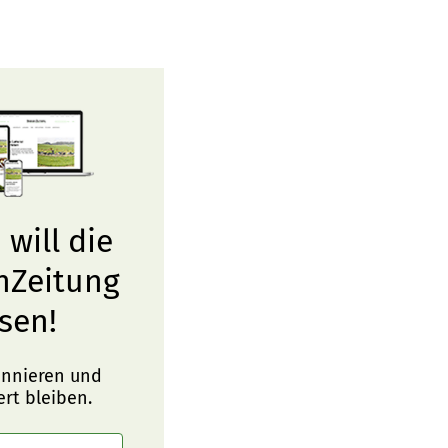
 will die
nZeitung
sen!
onnieren und
ert bleiben.