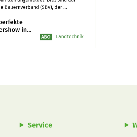
e Bauernverband (SBV), der 
sengemeinschaft öffentliche Märkte 
perfekte
ng des Angebots auf.
ershow in
enbach
Landtechnik
ABO
Service
W