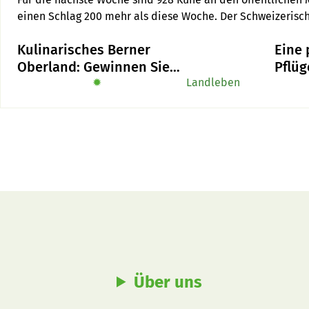
einen Schlag 200 mehr als diese Woche. Der Schweizerisch
Schweizerische Viehhändlerverband (SVV) und die Interes
Kulinarisches Berner
Eine 
(IGöM) befürchten einen Preisdruck und rufen zur Staffelu
Oberland: Gewinnen Sie
Pflüg
das Buch «Alpe-Chuchi»
✹
Landleben
Rick
Über uns