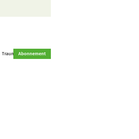
Traumtraktor
Abonnement
Hof-Management
Jahresserie