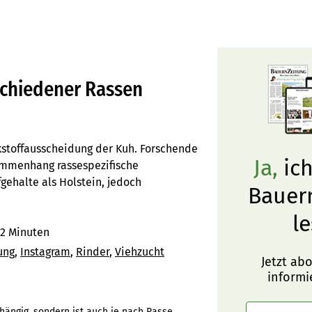
schiedener Rassen
ickstoffausscheidung der Kuh. Forschende
Ja,
ich
ammenhang rassespezifische
gehalte als Holstein, jedoch
Bauer
le
2 Minuten
ung
Instagram
Rinder
Viehzucht
Jetzt ab
informi
bhängig, sondern ist auch je nach Rasse