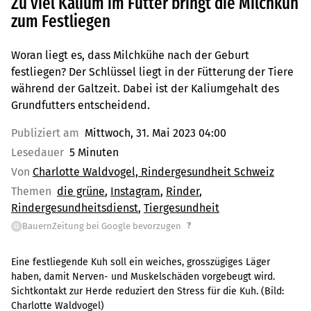
Zu viel Kalium im Futter bringt die Milchkuh
zum Festliegen
Woran liegt es, dass Milchkühe nach der Geburt
festliegen? Der Schlüssel liegt in der Fütterung der Tiere
während der Galtzeit. Dabei ist der Kaliumgehalt des
Grundfutters entscheidend.
Publiziert am
Mittwoch, 31. Mai 2023 04:00
Lesedauer
5 Minuten
Von
Charlotte Waldvogel, Rindergesundheit Schweiz
Themen
die grüne
Instagram
Rinder
Rindergesundheitsdienst
Tiergesundheit
?
BauernZeitung bei Google bevorzugen
G
Eine festliegende Kuh soll ein weiches, grosszügiges Läger
haben, damit Nerven- und Muskelschäden vorgebeugt wird.
Sichtkontakt zur Herde reduziert den Stress für die Kuh.
(Bild:
Charlotte Waldvogel
)