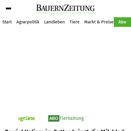
Suche
Start
Agrarpolitik
Landleben
Tiere
Markt & Preise
Pflan
Abo
ABO
Tierhaltung
pv_die-grune-online