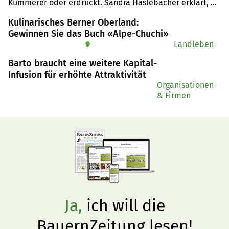
Kümmerer oder erdrückt. Sandra Haslebacher erklärt, 
wie mit grossen und ungleichen Würfen umgegangen 
Kulinarisches Berner Oberland:
werden kann und warum die Klauengesundheit der Sau 
Gewinnen Sie das Buch «Alpe-Chuchi»
Schutz für die Ferkel bedeutet.
✹
Landleben
Barto braucht eine weitere Kapital-
Infusion für erhöhte Attraktivität
Organisationen
& Firmen
Ja,
ich will die
BauernZeitung lesen!