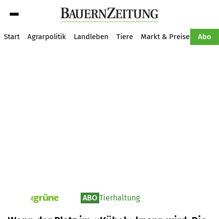
Suche
Start
Agrarpolitik
Landleben
Tiere
Markt & Preise
Pflan
Abo
ABO
Tierhaltung
pv_die-grune-online