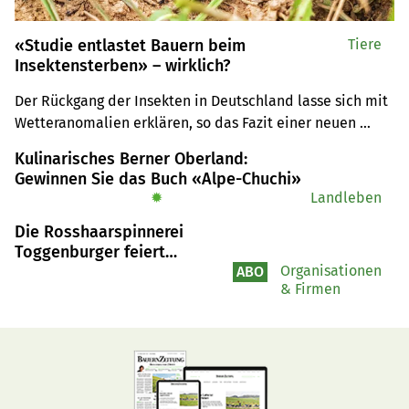
«Studie entlastet Bauern beim
Tiere
Insektensterben» – wirklich?
Der Rückgang der Insekten in Deutschland lasse sich mit 
Wetteranomalien erklären, so das Fazit einer neuen 
Studie. Es ist aber mit Vorsicht zu geniessen.
Kulinarisches Berner Oberland:
Gewinnen Sie das Buch «Alpe-Chuchi»
✹
Landleben
Die Rosshaarspinnerei
Toggenburger feiert
Geburtstag
Organisationen
ABO
& Firmen