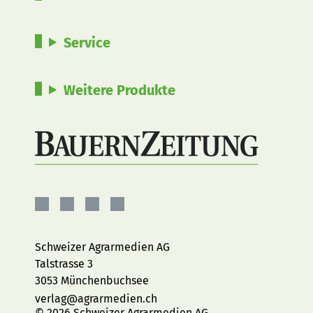
Service
Weitere Produkte
BauernZeitung
BauernZeitung
BauernZeitung
BauernZeitung
auf
auf
auf
auf
Facebook
Instagram
YouTube
LinkedIn
Schweizer Agrarmedien AG
Talstrasse 3
3053 Münchenbuchsee
verlag@agrarmedien.ch
© 2026 Schweizer Agrarmedien AG