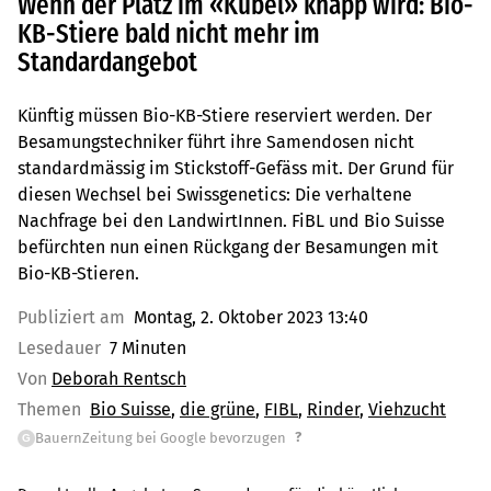
Wenn der Platz im «Kübel» knapp wird: Bio-
KB-Stiere bald nicht mehr im
Standardangebot
Künftig müssen Bio-KB-Stiere reserviert werden. Der
Besamungstechniker führt ihre Samendosen nicht
standardmässig im Stickstoff-Gefäss mit. Der Grund für
diesen Wechsel bei Swissgenetics: Die verhaltene
Nachfrage bei den LandwirtInnen. FiBL und Bio Suisse
befürchten nun einen Rückgang der Besamungen mit
Bio-KB-Stieren.
Publiziert am
Montag, 2. Oktober 2023 13:40
Lesedauer
7 Minuten
Von
Deborah Rentsch
Themen
Bio Suisse
die grüne
FIBL
Rinder
Viehzucht
?
BauernZeitung bei Google bevorzugen
G