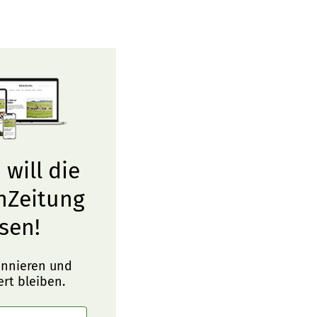
 will die
nZeitung
sen!
onnieren und
ert bleiben.