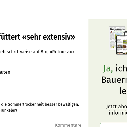
üttert «sehr extensiv»
eb schrittweise auf Bio, «Retour aux
Ja,
ich
nuten
Bauer
le
h die Sommertrockenheit besser bewältigen,
Jetzt ab
 Hunkeler
)
informi
Kommentare