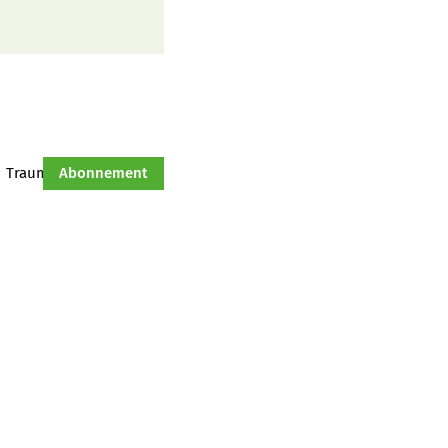
Traumtraktor
Abonnement
Hof-Management
Jahresserie