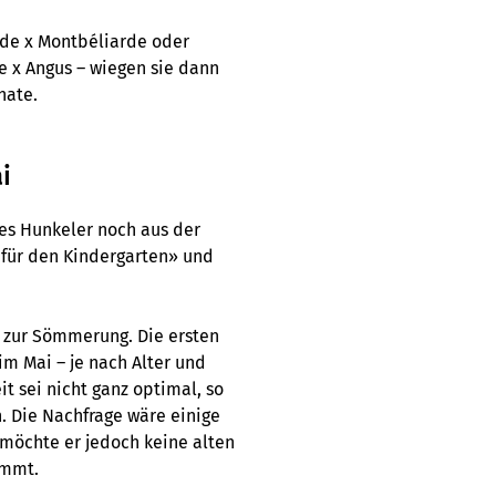
rde x Montbéliarde oder
e x Angus – wiegen sie dann
nate.
i
es Hunkeler noch aus der
 für den Kindergarten» und
e zur Sömmerung. Die ersten
im Mai – je nach Alter und
t sei nicht ganz optimal, so
. Die Nachfrage wäre einige
möchte er jedoch keine alten
ommt.