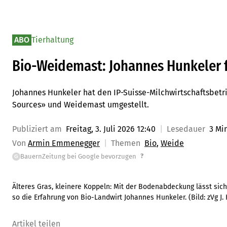
ABO
Tierhaltung
Bio-Weidemast: Johannes Hunkeler f
Johannes Hunkeler hat den IP-Suisse-Milchwirtschaftsbetri
Sources» und Weidemast umgestellt.
Publiziert am
Freitag, 3. Juli 2026 12:40
Lesedauer
3 Mi
Von
Armin Emmenegger
Themen
Bio
Weide
?
BauernZeitung bei Google bevorzugen
G
Älteres Gras, kleinere Koppeln: Mit der Bodenabdeckung lässt sic
so die Erfahrung von Bio-Landwirt Johannes Hunkeler.
(Bild:
zVg J.
Artikel teilen