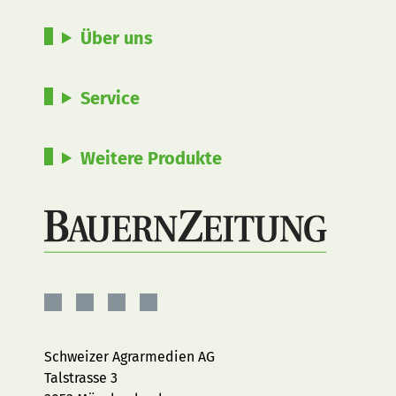
Über uns
Service
Weitere Produkte
BauernZeitung
BauernZeitung
BauernZeitung
BauernZeitung
auf
auf
auf
auf
Facebook
Instagram
YouTube
LinkedIn
Schweizer Agrarmedien AG
Talstrasse 3