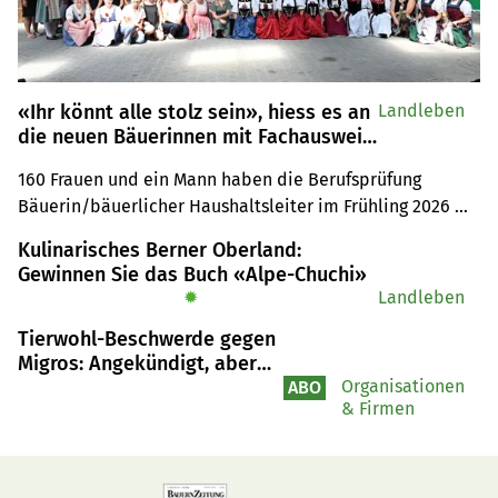
«Ihr könnt alle stolz sein», hiess es an
Landleben
die neuen Bäuerinnen mit Fachausweis
gerichtet
160 Frauen und ein Mann haben die Berufsprüfung 
Bäuerin/bäuerlicher Haushaltsleiter im Frühling 2026 
erfolgreich absolviert. An der Feier erhielten sie ihren 
Kulinarisches Berner Oberland:
verdienten Fachausweis und viel Wertschätzung.
Gewinnen Sie das Buch «Alpe-Chuchi»
✹
Landleben
Tierwohl-Beschwerde gegen
Migros: Angekündigt, aber
nicht eingereicht
Organisationen
ABO
& Firmen