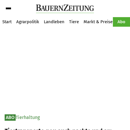
Suche
Start
Agrarpolitik
Landleben
Tiere
Markt & Preise
Pflan
Abo
ABO
Tierhaltung