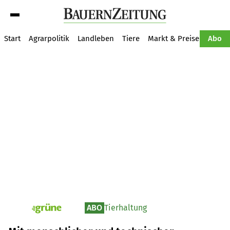
Suche
Start
Agrarpolitik
Landleben
Tiere
Markt & Preise
Pflan
Abo
ABO
Tierhaltung
pv_die-grune-online