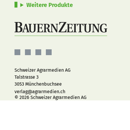
Weitere Produkte
BauernZeitung
BauernZeitung
BauernZeitung
BauernZeitung
auf
auf
auf
auf
Facebook
Instagram
YouTube
LinkedIn
Schweizer Agrarmedien AG
Talstrasse 3
3053 Münchenbuchsee
verlag@agrarmedien.ch
© 2026 Schweizer Agrarmedien AG