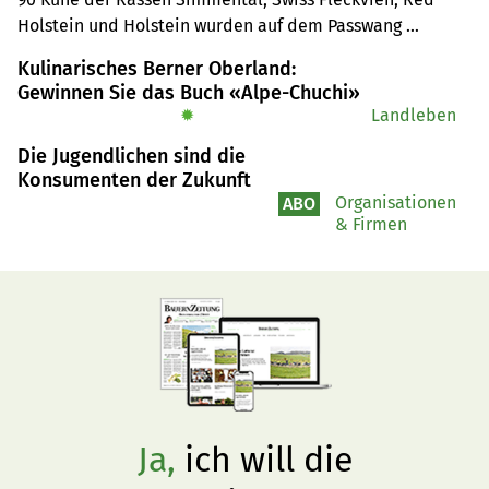
Holstein und Holstein wurden auf dem Passwang 
vorgeführt - ein Volksfest für die Züchterfamilien und die 
Kulinarisches Berner Oberland:
vielen Besucher(innen).
Gewinnen Sie das Buch «Alpe-Chuchi»
✹
Landleben
Die Jugendlichen sind die
Konsumenten der Zukunft
Organisationen
ABO
& Firmen
Ja,
ich will die