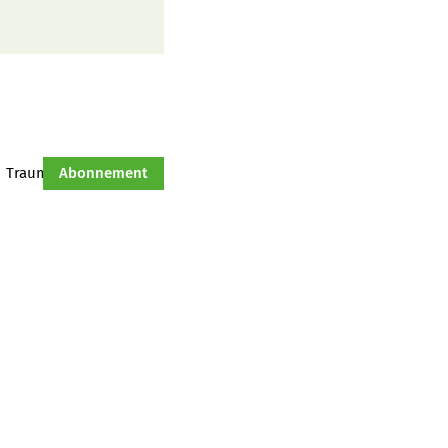
Traumtraktor
Abonnement
Hof-Management
Jahresserie