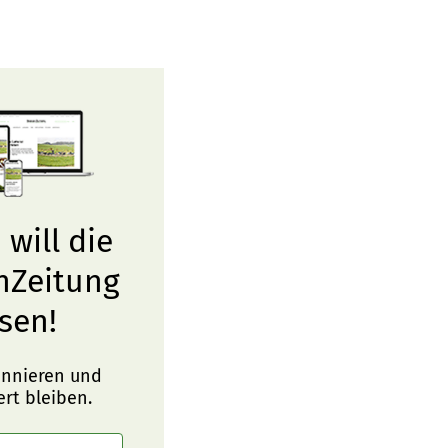
 will die
nZeitung
sen!
onnieren und
ert bleiben.