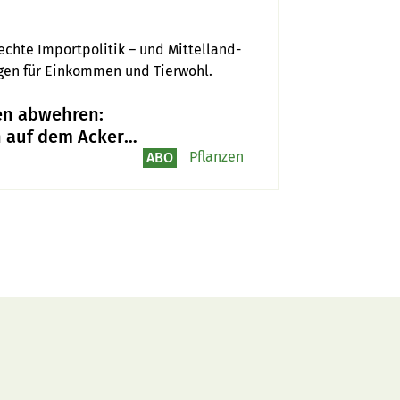
chte Importpolitik – und Mittelland-
ngen für Einkommen und Tierwohl.
en abwehren:
 auf dem Acker
rische Saat lockt
Pflanzen
ABO