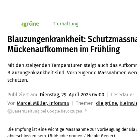
Tierhaltung
pv_die-grune-online
Blauzungenkrankheit: Schutzmassn
Mückenaufkommen im Frühling
Mit den steigenden Temperaturen steigt auch das Aufkomm
Blauzungenkrankheit sind. Vorbeugende Massnahmen werd
schützen.
Publiziert am
Dienstag, 29. April 2025 04:00
Lesedauer
Von
Marcel Müller, Inforama
Themen
die grüne
Kleinwi
?
BauernZeitung bei Google bevorzugen
G
Die Impfung ist eine wichtige Massnahme zur Vorbeugung der Bla
abgeschlossen sein.
(Bild:
«die grüne» / Nicole Geiser
)