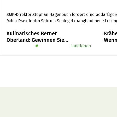
SMP-Direktor Stephan Hagenbuch fordert eine bedarfsgere
Milch-Präsidentin Sabrina Schlegel drängt auf neue Lösu
Kulinarisches Berner
Kräh
Oberland: Gewinnen Sie
Wenn
das Buch «Alpe-Chuchi»
✹
Landleben
die f