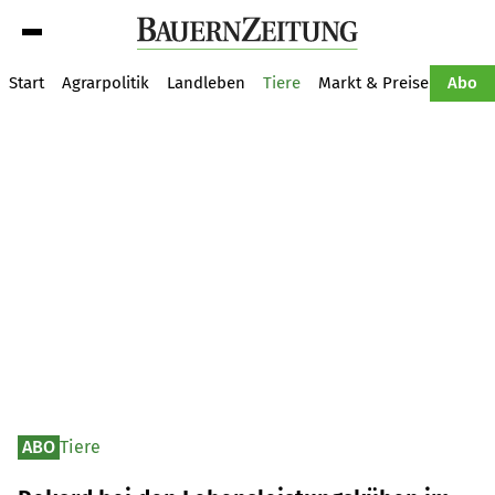
Suche
Start
Agrarpolitik
Landleben
Tiere
Markt & Preise
Pflan
Abo
ABO
Tiere