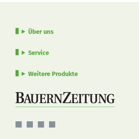
Über uns
Service
Weitere Produkte
BauernZeitung
BauernZeitung
BauernZeitung
BauernZeitung
auf
auf
auf
auf