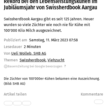
Rekord bei den Lebensleistungskühen im
Jubiläumsjahr von Swissherdbook Aargau
Swissherdbook Aargau gibt es seit 125 Jahren. Heuer
wurden so viele Züchter wie noch nie für Kühe mit
100'000 Kilo Milch ausgezeichnet.
Publiziert am
Samstag, 11. März 2023 07:58
Lesedauer
2 Minuten
Von
Ueli Wolleb, SHB AG
Themen
Swissherdbook
Viehzucht
?
BauernZeitung bei Google bevorzugen
G
Die Züchter von 100'000er-Kühen bekamen eine Auszeichnung.
(Bild:
SHB AG
)
Artikel teilen
Kommentare