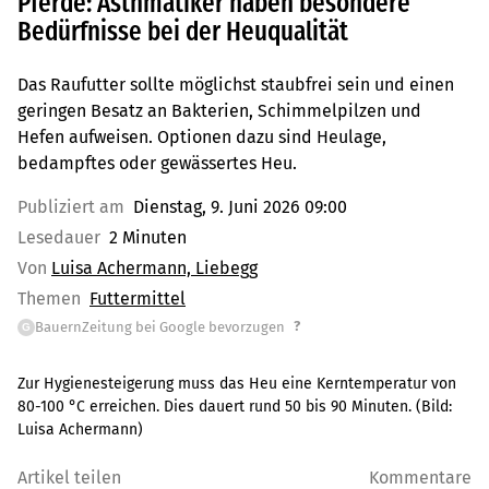
Pferde: Asthmatiker haben besondere
Bedürfnisse bei der Heuqualität
Das Raufutter sollte möglichst staubfrei sein und einen
geringen Besatz an Bakterien, Schimmelpilzen und
Hefen aufweisen. Optionen dazu sind Heulage,
bedampftes oder gewässertes Heu.
Publiziert am
Dienstag, 9. Juni 2026 09:00
Lesedauer
2 Minuten
Von
Luisa Achermann, Liebegg
Themen
Futtermittel
?
BauernZeitung bei Google bevorzugen
G
Zur Hygienesteigerung muss das Heu eine Kerntemperatur von
80-100 °C erreichen. Dies dauert rund 50 bis 90 Minuten.
(Bild:
Luisa Achermann
)
Artikel teilen
Kommentare