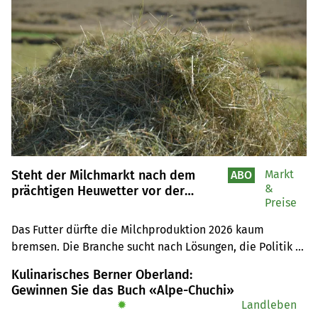
Steht der Milchmarkt nach dem
Markt
ABO
&
prächtigen Heuwetter vor der
Preise
nächsten Krise?
Das Futter dürfte die Milchproduktion 2026 kaum 
bremsen. Die Branche sucht nach Lösungen, die Politik 
hat den Veredelungsverkehr im Fokus. Die 
Kulinarisches Berner Oberland:
Zollverordnung könnte eine gute Gelegenheit bieten.
Gewinnen Sie das Buch «Alpe-Chuchi»
✹
Landleben