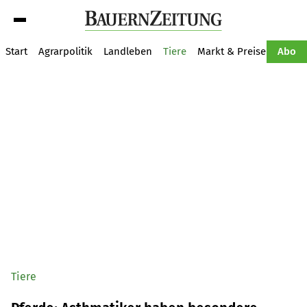
Suche
Start
Agrarpolitik
Landleben
Tiere
Markt & Preise
Pflan
Abo
Tiere