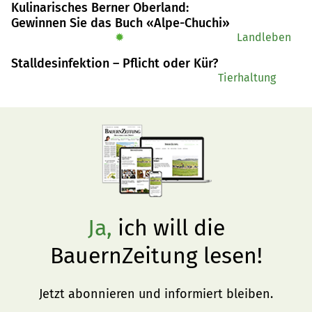
Kulinarisches Berner Oberland:
den Nationalrat vorbereitet. Sie folgt dem Entwurf 
Gewinnen Sie das Buch «Alpe-Chuchi»
weitgehend, schlägt aber Anpassungen beim 
✹
Landleben
Realteilungsverbot und bei der Belastungsgrenze vor.
Stalldesinfektion – Pflicht oder Kür?
Tierhaltung
Ja,
ich will die
BauernZeitung lesen!
Jetzt abonnieren und informiert bleiben.