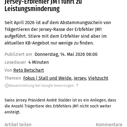
Jersey-Erbfehler JM1 führt zu
Leistungsminderung
Seit April 2026 ist auf dem Abstammungsschein von
Trägertieren der Jersey-Rasse der Erbfehler JM1
aufgeführt. Stiere mit dem Erbfehler sind aber im
aktuellen KB-Angebot nur wenige zu finden.
Publiziert am
Donnerstag, 14. Mai 2026 06:00
Lesedauer
4 Minuten
Von
Reto Betschart
Themen
Fokus | Stall und Weide
Jersey
Viehzucht
?
BauernZeitung bei Google bevorzugen
G
Swiss Jersey Präsident André Stalder ist es ein Anliegen, dass
die Anzahl Trägertiere des Erbfehlers JM1 nicht noch weiter
ansteigt.
Artikel teilen
Kommentare