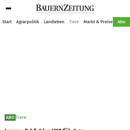
Suche
Start
Agrarpolitik
Landleben
Tiere
Markt & Preise
Pflan
Abo
ABO
Tiere