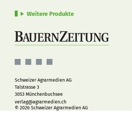
Weitere Produkte
BauernZeitung
BauernZeitung
BauernZeitung
BauernZeitung
auf
auf
auf
auf
Facebook
Instagram
YouTube
LinkedIn
Schweizer Agrarmedien AG
Talstrasse 3
3053 Münchenbuchsee
verlag@agrarmedien.ch
© 2026 Schweizer Agrarmedien AG