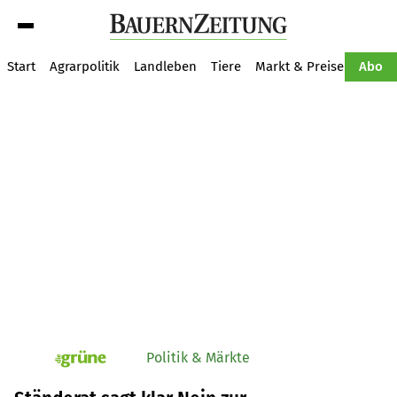
Suche
Start
Agrarpolitik
Landleben
Tiere
Markt & Preise
Pflan
Abo
Politik & Märkte
pv_die-grune-online