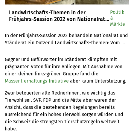
Landwirtschafts-Themen in der
Politik
&
Frühjahrs-Session 2022 von Nationalrat
Märkte
und Ständerat
In der Frühjahrs-Session 2022 behandeln Nationalrat und 
Ständerat ein Dutzend Landwirtschafts-Themen: Vom 
Gentechnik-Gesetz bis zur Massentierhaltungs-Initiative 
MTI. Während der Session berichtet «die grüne» über 
Gegner und Befürworter im Ständerat kämpften mit
diese Themen und holt von Landwirtschafts-
prägnanten Voten für ihre Anliegen. Mit Ausnahme von
PolitikerInnen aktuelle Stimmen ein.
einer kleinen links-grünen Gruppe fand die
Massentierhaltungs-Initiative
aber kaum Unterstützung.
Zwar beteuerten alle RednerInnen, wie wichtig das
Tierwohl sei. SVP, FDP und die Mitte aber waren der
Ansicht, dass die bestehenden Regelungen bereits
ausreichend für ein hohes Tierwohl sorgen würden und
die Schweiz die strengsten Tierschutzregeln weltweit
habe.