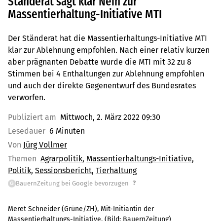
Ständerat sagt klar Nein zur
Massentierhaltung-Initiative MTI
Der Ständerat hat die Massentierhaltungs-Initiative MTI
klar zur Ablehnung empfohlen. Nach einer relativ kurzen
aber prägnanten Debatte wurde die MTI mit 32 zu 8
Stimmen bei 4 Enthaltungen zur Ablehnung empfohlen
und auch der direkte Gegenentwurf des Bundesrates
verworfen.
Publiziert am
Mittwoch, 2. März 2022 09:30
Lesedauer
6 Minuten
Von
Jürg Vollmer
Themen
Agrarpolitik
Massentierhaltungs-Initiative
Politik
Sessionsbericht
Tierhaltung
?
BauernZeitung bei Google bevorzugen
G
Meret Schneider (Grüne/ZH), Mit-Initiantin der
Massentierhaltungs-Initiative.
(Bild:
BauernZeitung
)