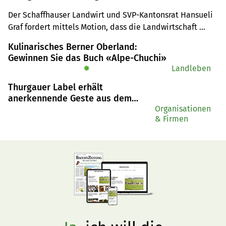
andere Berufsgruppen
Der Schaffhauser Landwirt und SVP-Kantonsrat Hansueli 
Graf fordert mittels Motion, dass die Landwirtschaft 
gleich viele Familienzulagen erhält wie alle anderen 
Kulinarisches Berner Oberland:
Berufsgruppen. Die Recherche unserer Zeitung deckte 
Gewinnen Sie das Buch «Alpe-Chuchi»
allerdings auf, dass es diese Diskrepanz nicht nur im 
✹
Landleben
Kanton Schaffhausen gibt.
Thurgauer Label erhält
anerkennende Geste aus dem
Entlebuch
Organisationen
& Firmen