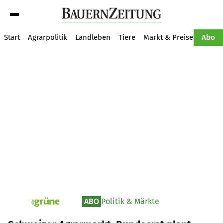
Suche
Start
Agrarpolitik
Landleben
Tiere
Markt & Preise
Pflan
Abo
ABO
Politik & Märkte
pv_die-grune-online