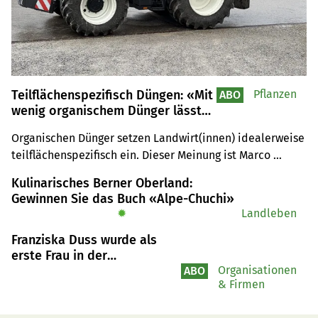
Teilflächenspezifisch Düngen: «Mit
Pflanzen
ABO
wenig organischem Dünger lässt
sich viel herausholen»
Organischen Dünger setzen Landwirt(innen) idealerweise 
teilflächenspezifisch ein. Dieser Meinung ist Marco 
Landis vom Strickhof. Er erklärt, wie die 
Kulinarisches Berner Oberland:
teilflächenspezifische Düngung gelingt und welche Daten 
Gewinnen Sie das Buch «Alpe-Chuchi»
Landwirt(innen) dafür brauchen.
✹
Landleben
Franziska Duss wurde als
erste Frau in der
Verbandsgeschichte in den
Organisationen
ABO
& Firmen
Vorstand von Braunvieh
Schweiz gewählt