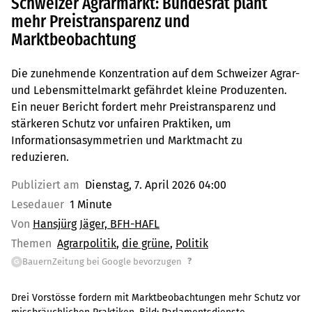
Schweizer Agrarmarkt: Bundesrat plant
mehr Preistransparenz und
Marktbeobachtung
Die zunehmende Konzentration auf dem Schweizer Agrar-
und Lebensmittelmarkt gefährdet kleine Produzenten.
Ein neuer Bericht fordert mehr Preistransparenz und
stärkeren Schutz vor unfairen Praktiken, um
Informationsasymmetrien und Marktmacht zu
reduzieren.
Publiziert am
Dienstag, 7. April 2026 04:00
Lesedauer
1 Minute
Von
Hansjürg Jäger, BFH-HAFL
Themen
Agrarpolitik
die grüne
Politik
?
BauernZeitung bei Google bevorzugen
G
Drei Vorstösse fordern mit Marktbeobachtungen mehr Schutz vor