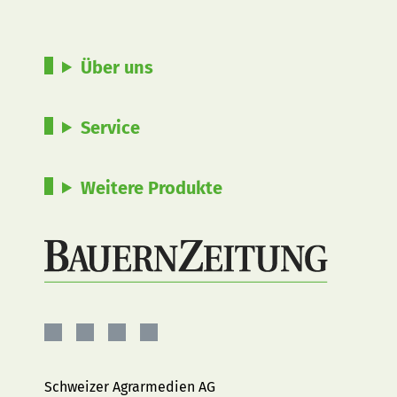
Über uns
Service
Weitere Produkte
BauernZeitung
BauernZeitung
BauernZeitung
BauernZeitung
auf
auf
auf
auf
Facebook
Instagram
YouTube
LinkedIn
Schweizer Agrarmedien AG