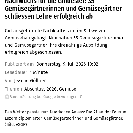
Nachwuchs für die Gmüesler: 35
Gemüsegärtnerinnen und Gemüsegärtner
schliessen Lehre erfolgreich ab
Gut ausgebildete Fachkräfte sind im Schweizer
Gemüsebau gefragt. Nun haben 35 Gemüsegärtnerinnen
und Gemüsegärtner ihre dreijährige Ausbildung
erfolgreich abgeschlossen.
Publiziert am
Donnerstag, 9. Juli 2026 10:02
Lesedauer
1 Minute
Von
Jeanne Göllner
Themen
Abschluss 2026
Gemüse
?
BauernZeitung bei Google bevorzugen
G
Das Wetter passte zum feierlichen Anlass: Die 21 an der Feier in
Luzern diplomierten Gemüsegärtnerinnen und Gemüsegärtner.
(Bild:
VSGP
)