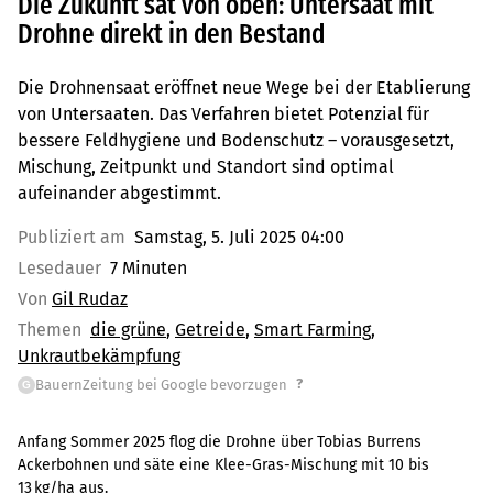
Die Zukunft sät von oben: Untersaat mit
Drohne direkt in den Bestand
Die Drohnensaat eröffnet neue Wege bei der Etablierung
von Untersaaten. Das Verfahren bietet Potenzial für
bessere Feldhygiene und Bodenschutz – vorausgesetzt,
Mischung, Zeitpunkt und Standort sind optimal
aufeinander abgestimmt.
Publiziert am
Samstag, 5. Juli 2025 04:00
Lesedauer
7 Minuten
Von
Gil Rudaz
Themen
die grüne
Getreide
Smart Farming
Unkrautbekämpfung
?
BauernZeitung bei Google bevorzugen
G
Anfang Sommer 2025 flog die Drohne über Tobias Burrens
Ackerbohnen und säte eine Klee-Gras-Mischung mit 10 bis
13 kg/ha aus.