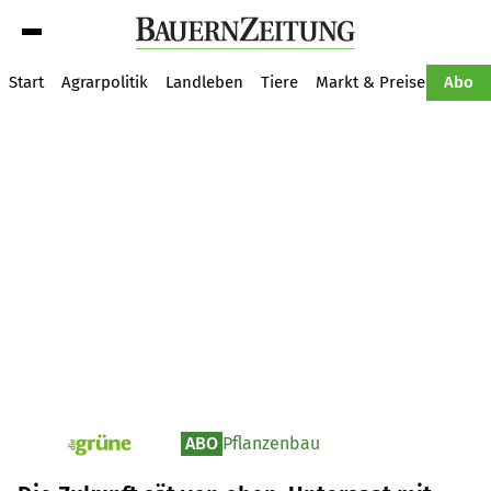
Suche
Start
Agrarpolitik
Landleben
Tiere
Markt & Preise
Pflan
Abo
ABO
Pflanzenbau
pv_die-grune-online