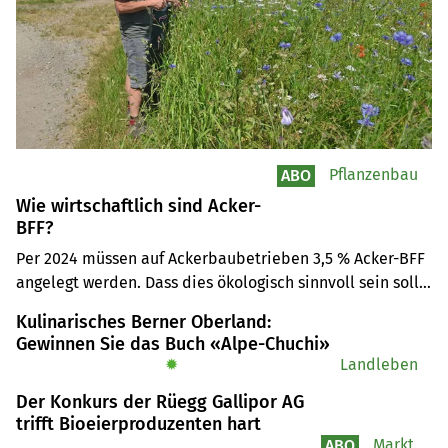
Pflanzenbau
ABO
Wie wirtschaftlich sind Acker-
BFF?
Per 2024 müssen auf Ackerbaubetrieben 3,5 % Acker-BFF 
angelegt werden. Dass dies ökologisch sinnvoll sein soll, 
ist nachvollziehbar. Doch wie sieht es wirtschaftlich aus? 
Kulinarisches Berner Oberland:
Dazu wurden auf drei Praxisbetrieben DB-Berechnungen 
Gewinnen Sie das Buch «Alpe-Chuchi»
durchgeführt.
✹
Landleben
Der Konkurs der Rüegg Gallipor AG
trifft Bioeierproduzenten hart
Markt
ABO