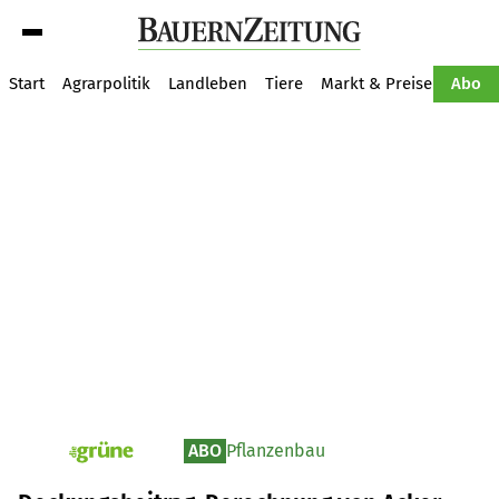
Suche
Start
Agrarpolitik
Landleben
Tiere
Markt & Preise
Pflan
Abo
ABO
Pflanzenbau
pv_die-grune-online