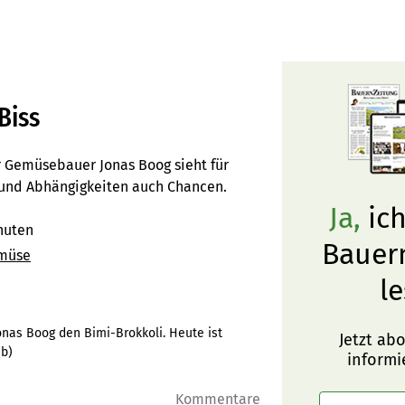
Biss
er Gemüsebauer Jonas Boog sieht für
n und Abhängigkeiten auch Chancen.
Ja,
ich
nuten
Bauer
müse
le
onas Boog den Bimi-Brokkoli. Heute ist
Jetzt ab
eb
)
informi
Kommentare