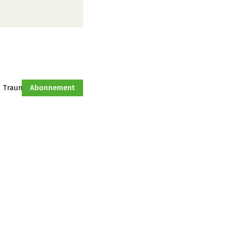
Traumtraktor
Abonnement
Hof-Management
Jahresserie