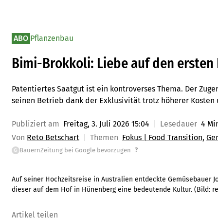
ABO
Pflanzenbau
Bimi-Brokkoli: Liebe auf den ersten 
Patentiertes Saatgut ist ein kontroverses Thema. Der Zug
seinen Betrieb dank der Exklusivität trotz höherer Koste
Publiziert am
Freitag, 3. Juli 2026 15:04
Lesedauer
4 Mi
Von
Reto Betschart
Themen
Fokus | Food Transition
Ge
?
BauernZeitung bei Google bevorzugen
G
Auf seiner Hochzeitsreise in Australien entdeckte Gemüsebauer J
dieser auf dem Hof in Hünenberg eine bedeutende Kultur.
(Bild:
r
Artikel teilen