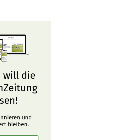
 will die
nZeitung
sen!
onnieren und
ert bleiben.