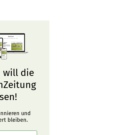
 will die
nZeitung
sen!
onnieren und
ert bleiben.