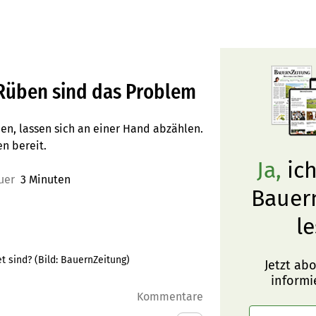
 Rüben sind das Problem
en, lassen sich an einer Hand abzählen.
en bereit.
Ja,
ich
uer
3 Minuten
Bauer
le
t sind?
(Bild:
BauernZeitung
)
Jetzt ab
informi
Kommentare