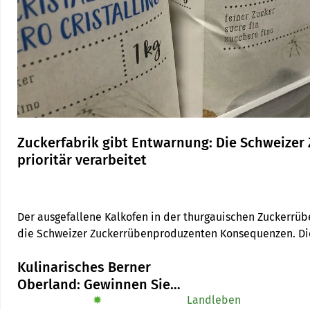
Zuckerfabrik gibt Entwarnung: Die Schweize
prioritär verarbeitet
Der ausgefallene Kalkofen in der thurgauischen Zuckerrüben
die Schweizer Zuckerrübenproduzenten Konsequenzen. Di
Deutschland müssen warten, sagt Raphael Wild von der Sc
Kulinarisches Berner
Oberland: Gewinnen Sie
das Buch «Alpe-Chuchi»
✹
Landleben