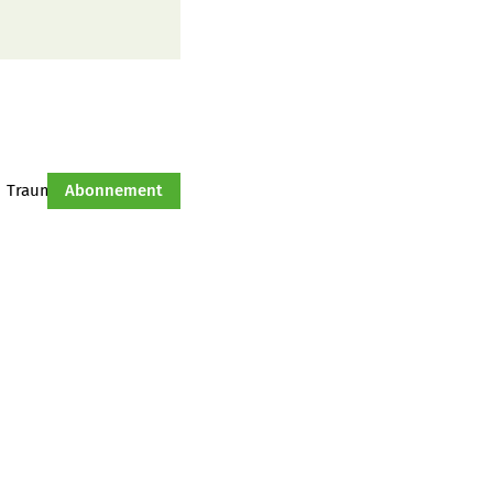
Traumtraktor
Abonnement
Hof-Management
Jahresserie