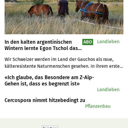
In den kalten argentinischen
Landleben
ABO
Wintern lernte Egon Tschol das
Energiesparen
Wir Schweizer werden im Land der Gauchos als raue, 
kälteresistente Naturmenschen gesehen. In ihrem ersten 
Winter in Argentinien bewies Familie Tschol, dass dies 
«Ich glaube, das Besondere am Z-Alp-
nicht so ist.
Gehen ist, dass es begrenzt ist»
Landleben
Cercospora nimmt hitzebedingt zu
Pflanzenbau