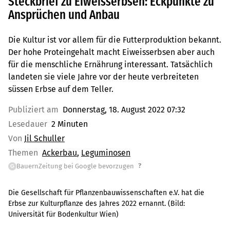
Steckbrief zu Eiweisserbsen: Eckpunkte zu
Ansprüchen und Anbau
Die Kultur ist vor allem für die Futterproduktion bekannt.
Der hohe Proteingehalt macht Eiweisserbsen aber auch
für die menschliche Ernährung interessant. Tatsächlich
landeten sie viele Jahre vor der heute verbreiteten
süssen Erbse auf dem Teller.
Publiziert am
Donnerstag, 18. August 2022 07:32
Lesedauer
2 Minuten
Von
Jil Schuller
Themen
Ackerbau
Leguminosen
?
BauernZeitung bei Google bevorzugen
G
Die Gesellschaft für Pflanzenbauwissenschaften e.V. hat die
Erbse zur Kulturpflanze des Jahres 2022 ernannt.
(Bild:
Universität für Bodenkultur Wien
)