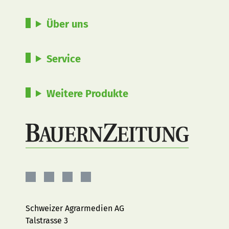
Über uns
Service
Weitere Produkte
BauernZeitung
BauernZeitung
BauernZeitung
BauernZeitung
auf
auf
auf
auf
Facebook
Instagram
YouTube
LinkedIn
Schweizer Agrarmedien AG
Talstrasse 3