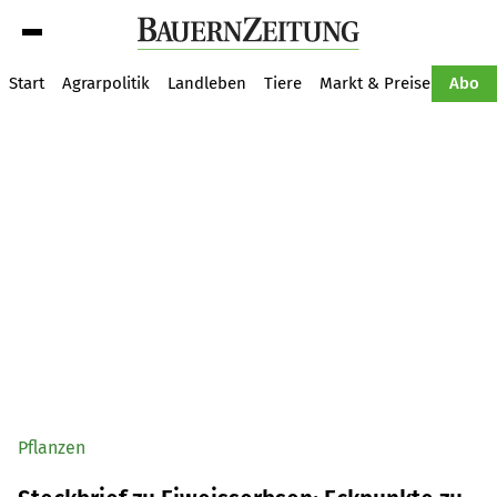
Suche
Start
Agrarpolitik
Landleben
Tiere
Markt & Preise
Pflan
Abo
Pflanzen