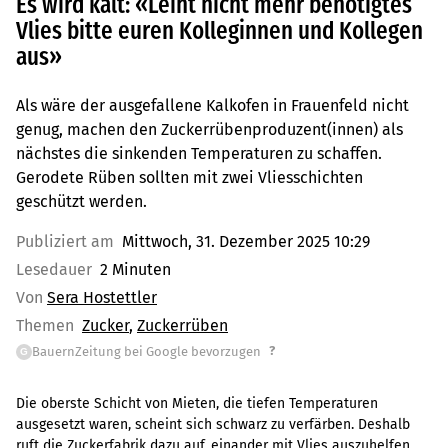
Es wird kalt: «Leiht nicht mehr benötigtes
Vlies bitte euren Kolleginnen und Kollegen
aus»
Als wäre der ausgefallene Kalkofen in Frauenfeld nicht
genug, machen den Zuckerrübenproduzent(innen) als
nächstes die sinkenden Temperaturen zu schaffen.
Gerodete Rüben sollten mit zwei Vliesschichten
geschützt werden.
Publiziert am
Mittwoch, 31. Dezember 2025 10:29
Lesedauer
2 Minuten
Von
Sera Hostettler
Themen
Zucker
Zuckerrüben
?
BauernZeitung bei Google bevorzugen
G
Die oberste Schicht von Mieten, die tiefen Temperaturen
ausgesetzt waren, scheint sich schwarz zu verfärben. Deshalb
ruft die Zuckerfabrik dazu auf, einander mit Vlies auszuhelfen,