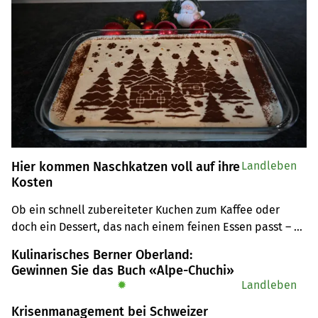
Hier kommen Naschkatzen voll auf ihre
Landleben
Kosten
Ob ein schnell zubereiteter Kuchen zum Kaffee oder 
doch ein Dessert, das nach einem feinen Essen passt – 
Varianten gibt es deren viele. Redaktorin Andrea Wyss 
Kulinarisches Berner Oberland:
stellt ihre drei liebsten Süssspeisenrezepte vor.
Gewinnen Sie das Buch «Alpe-Chuchi»
✹
Landleben
Krisenmanagement bei Schweizer