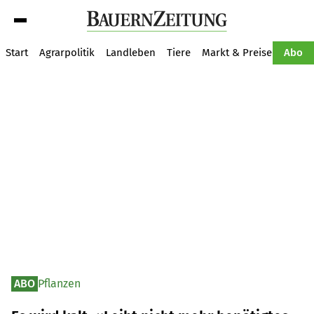
Suche
Start
Agrarpolitik
Landleben
Tiere
Markt & Preise
Pflan
Abo
ABO
Pflanzen