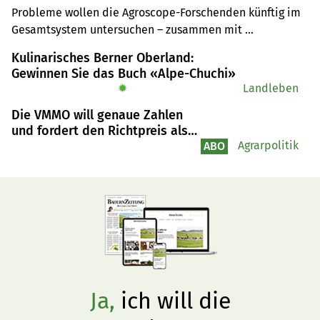
Probleme wollen die Agroscope-Forschenden künftig im 
Gesamtsystem untersuchen – zusammen mit 
Bäuer(innen) und Konsument(innen). Zielkonflikte sollen 
Kulinarisches Berner Oberland:
reduziert werden, ohne die wirtschaftliche 
Gewinnen Sie das Buch «Alpe-Chuchi»
Nachhaltigkeit zu vergessen.
✹
Landleben
Die VMMO will genaue Zahlen
und fordert den Richtpreis als
absolutes Minimum
Agrarpolitik
ABO
Ja,
ich will die