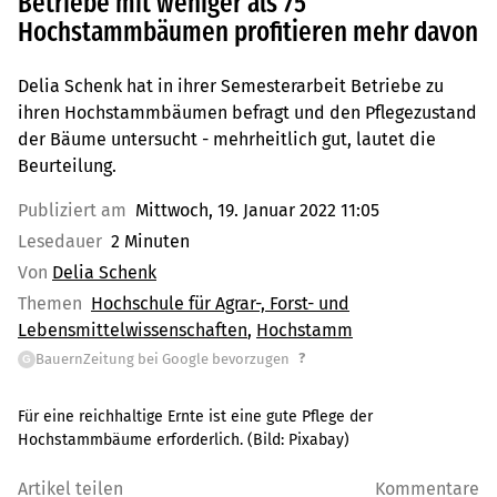
Betriebe mit weniger als 75
Hochstammbäumen profitieren mehr davon
Delia Schenk hat in ihrer Semesterarbeit Betriebe zu
ihren Hochstammbäumen befragt und den Pflegezustand
der Bäume untersucht - mehrheitlich gut, lautet die
Beurteilung.
Publiziert am
Mittwoch, 19. Januar 2022 11:05
Lesedauer
2 Minuten
Von
Delia Schenk
Themen
Hochschule für Agrar-, Forst- und
Lebensmittelwissenschaften
Hochstamm
?
BauernZeitung bei Google bevorzugen
G
Für eine reichhaltige Ernte ist eine gute Pflege der
Hochstammbäume erforderlich.
(Bild:
Pixabay
)
Artikel teilen
Kommentare