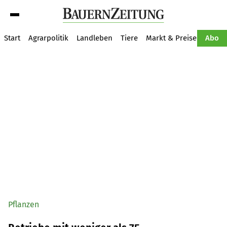
Suche
Start
Agrarpolitik
Landleben
Tiere
Markt & Preise
Pflan
Abo
Pflanzen