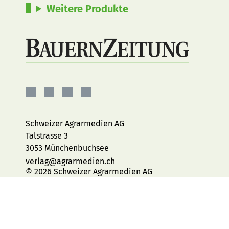
Weitere Produkte
BauernZeitung
BauernZeitung
BauernZeitung
BauernZeitung
auf
auf
auf
auf
Facebook
Instagram
YouTube
LinkedIn
Schweizer Agrarmedien AG
Talstrasse 3
3053 Münchenbuchsee
verlag@agrarmedien.ch
© 2026 Schweizer Agrarmedien AG