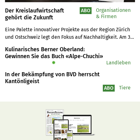
Der Kreislaufwirtschaft
Organisationen
ABO
& Firmen
gehört die Zukunft
Eine Palette innovativer Projekte aus der Region Zürich 
und Ostschweiz legt den Fokus auf Nachhaltigkeit. Am 3. 
Innovationsforum Ernährungswirtschaft in Tänikon 
Kulinarisches Berner Oberland:
wurden einige davon vorgestellt.
Gewinnen Sie das Buch «Alpe-Chuchi»
✹
Landleben
In der Bekämpfung von BVD herrscht
Kantönligeist
Tiere
ABO