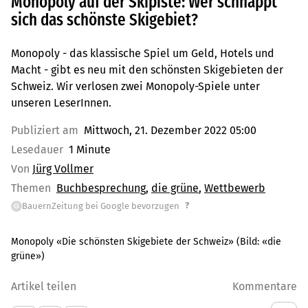
Monopoly auf der Skipiste: Wer schnappt
sich das schönste Skigebiet?
Monopoly - das klassische Spiel um Geld, Hotels und
Macht - gibt es neu mit den schönsten Skigebieten der
Schweiz. Wir verlosen zwei Monopoly-Spiele unter
unseren LeserInnen.
Publiziert am
Mittwoch, 21. Dezember 2022 05:00
Lesedauer
1 Minute
Von
Jürg Vollmer
Themen
Buchbesprechung
die grüne
Wettbewerb
?
BauernZeitung bei Google bevorzugen
G
Monopoly «Die schönsten Skigebiete der Schweiz»
(Bild:
«die
grüne»
)
Artikel teilen
Kommentare