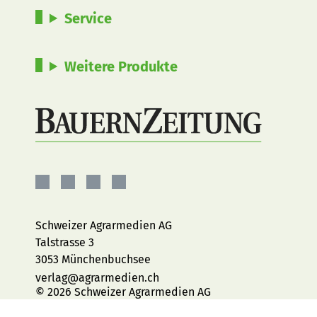
Service
Weitere Produkte
BauernZeitung
BauernZeitung
BauernZeitung
BauernZeitung
auf
auf
auf
auf
Facebook
Instagram
YouTube
LinkedIn
Schweizer Agrarmedien AG
Talstrasse 3
3053 Münchenbuchsee
verlag@agrarmedien.ch
© 2026 Schweizer Agrarmedien AG