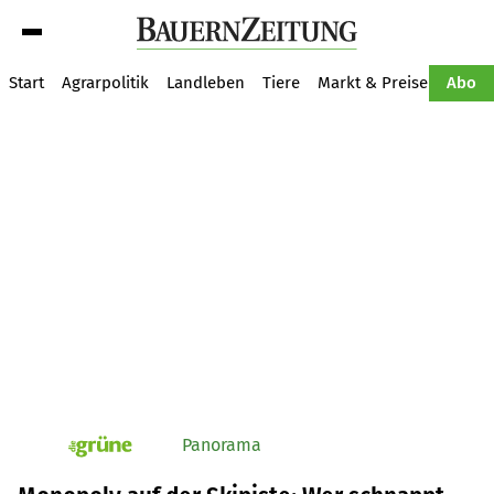
Suche
Start
Agrarpolitik
Landleben
Tiere
Markt & Preise
Pflan
Abo
Panorama
pv_die-grune-online