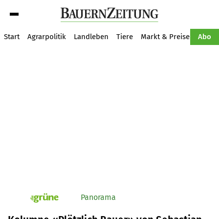
Suche
Start
Agrarpolitik
Landleben
Tiere
Markt & Preise
Pflan
Abo
Panorama
pv_die-grune-online