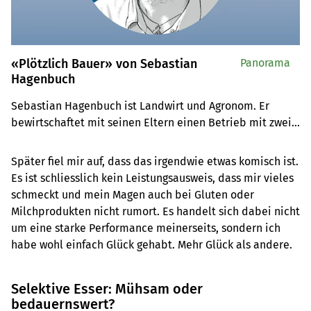
«Plötzlich Bauer» von Sebastian
Panorama
Hagenbuch
Sebastian Hagenbuch ist Landwirt und Agronom. Er 
bewirtschaftet mit seinen Eltern einen Betrieb mit zwei 
Standorten im Freiamt AG und schreibt für «die grüne» 
diese Kolumne.

Später fiel mir auf, dass das irgendwie etwas komisch ist.
Es ist schliesslich kein Leistungsausweis, dass mir vieles
Hagenbuch begann sich erst spät für die Landwirtschaft 
schmeckt und mein Magen auch bei Gluten oder
zu interessieren. In seiner Kolumne erzählt er von 
Milchprodukten nicht rumort. Es handelt sich dabei nicht
Alltäglichem und Aussergewöhnlichem, wechselt ab 
um eine starke Performance meinerseits, sondern ich
zwischen Innen- und Aussensicht, immer mit kritischen 
habe wohl einfach Glück gehabt. Mehr Glück als andere.
Blick und einem Augenzwinkern.
Selektive Esser: Mühsam oder
bedauernswert?