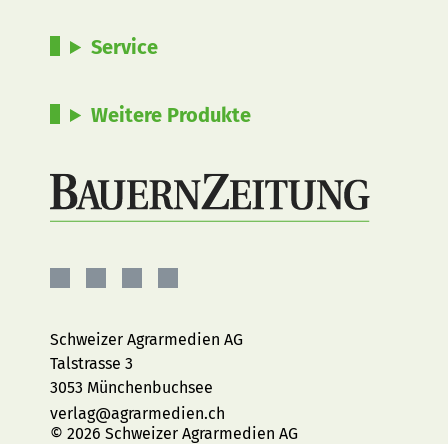
Service
Weitere Produkte
BauernZeitung
BauernZeitung
BauernZeitung
BauernZeitung
auf
auf
auf
auf
Facebook
Instagram
YouTube
LinkedIn
Schweizer Agrarmedien AG
Talstrasse 3
3053 Münchenbuchsee
verlag@agrarmedien.ch
© 2026 Schweizer Agrarmedien AG