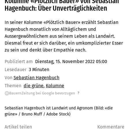
Kolumne «Plötzlich Bauer» von Sebastian
Hagenbuch: Über Unverträglichkeiten
In seiner Kolumne «Plötzlich Bauer» erzählt Sebastian
Hagenbuch monatlich von Alltäglichem und
Aussergewöhnlichem aus seinem Leben als Landwirt.
Diesmal freut er sich darüber, ein umkomplizierter Esser
zu sein und denkt über Empathie nach.
Publiziert am
Dienstag, 15. November 2022 05:00
Lesedauer
3 Minuten
Von
Sebastian Hagenbuch
Themen
die grüne
Kolumne
?
BauernZeitung bei Google bevorzugen
G
Sebastian Hagenbuch ist Landwirt und Agronom
(Bild:
«die
grüne» / Bruno Muff / Adobe Stock
)
Artikel teilen
Kommentare