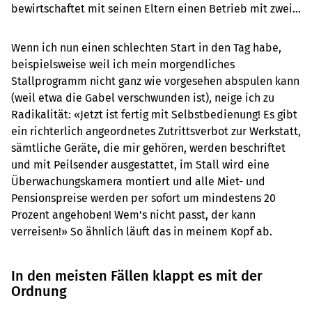
bewirtschaftet mit seinen Eltern einen Betrieb mit zwei 
Standorten im Freiamt AG und schreibt für «die grüne» 
diese Kolumne.

Wenn ich nun einen schlechten Start in den Tag habe,
beispielsweise weil ich mein morgendliches
Hagenbuch begann sich erst spät für die Landwirtschaft 
Stallprogramm nicht ganz wie vorgesehen abspulen kann
zu interessieren. In seiner Kolumne erzählt er von 
(weil etwa die Gabel verschwunden ist), neige ich zu
Alltäglichem und Aussergewöhnlichem, wechselt ab 
Radikalität: «Jetzt ist fertig mit Selbstbedienung! Es gibt
zwischen Innen- und Aussensicht, immer mit kritischen 
ein richterlich angeordnetes Zutrittsverbot zur Werkstatt,
Blick und einem Augenzwinkern.
sämtliche Geräte, die mir gehören, werden beschriftet
und mit Peilsender ausgestattet, im Stall wird eine
Überwachungskamera montiert und alle Miet- und
Pensionspreise werden per sofort um mindestens 20
Prozent angehoben! Wem’s nicht passt, der kann
verreisen!» So ähnlich läuft das in meinem Kopf ab.
In den meisten Fällen klappt es mit der
Ordnung