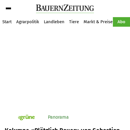
Suche
Start
Agrarpolitik
Landleben
Tiere
Markt & Preise
Pflan
Abo
Panorama
pv_die-grune-online