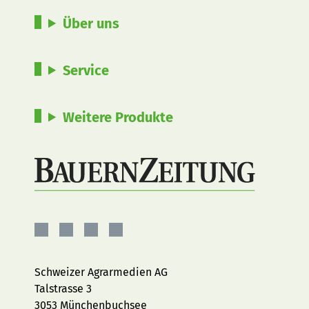
Über uns
Service
Weitere Produkte
BauernZeitung
BauernZeitung
BauernZeitung
BauernZeitung
auf
auf
auf
auf
Facebook
Instagram
YouTube
LinkedIn
Schweizer Agrarmedien AG
Talstrasse 3
3053 Münchenbuchsee