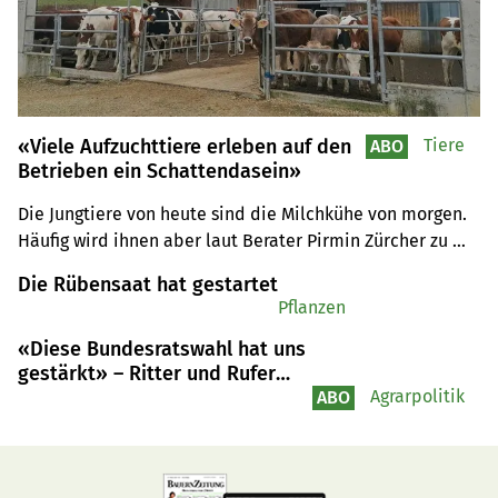
«Viele Aufzuchttiere erleben auf den
Tiere
ABO
Betrieben ein Schattendasein»
Die Jungtiere von heute sind die Milchkühe von morgen. 
Häufig wird ihnen aber laut Berater Pirmin Zürcher zu 
wenig Aufmerksamkeit geschenkt. Dabei sei die Aufzucht 
Die Rübensaat hat gestartet
erst mit dem Beginn der 3. Laktation abgeschlossen.
Pflanzen
«Diese Bundesratswahl hat uns
gestärkt» – Ritter und Rufer
blicken zielstrebig in die
Agrarpolitik
ABO
Zukunft