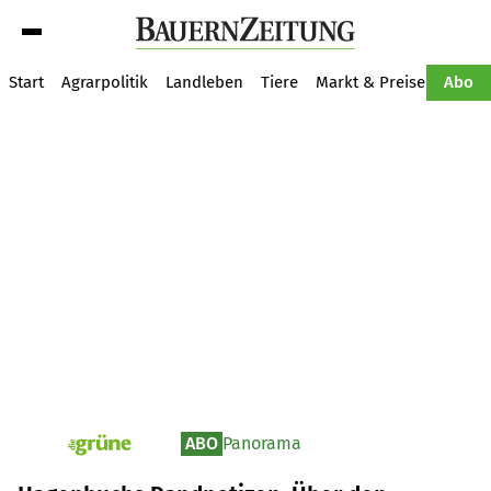
Suche
Start
Agrarpolitik
Landleben
Tiere
Markt & Preise
Pflan
Abo
ABO
Panorama
pv_die-grune-online