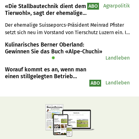
«Die Stallbautechnik dient dem
Agrarpolitik
ABO
Tierwohl», sagt der ehemalige
Suisseporcs-Präsident Meinrad
Der ehemalige Suisseporcs-Präsident Meinrad Pfister 
Pfister
setzt sich neu im Vorstand von Tierschutz Luzern ein. Im 
Interview begründet er, wieso.
Kulinarisches Berner Oberland:
Gewinnen Sie das Buch «Alpe-Chuchi»
✹
Landleben
Worauf kommt es an, wenn man
einen stillgelegten Betrieb
wieder flottmachen will?
Landleben
ABO