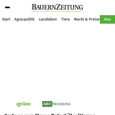
Suche
Start
Agrarpolitik
Landleben
Tiere
Markt & Preise
Pflan
Abo
ABO
Panorama
pv_die-grune-online