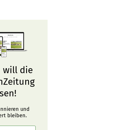
 will die
nZeitung
sen!
onnieren und
ert bleiben.