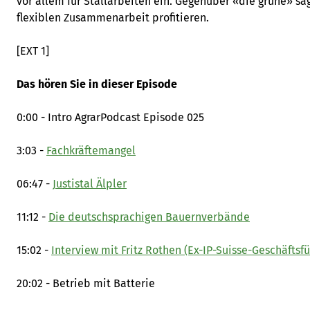
vor allem für Stallarbeiten ein. Gegenüber «die grüne» sag
flexiblen Zusammenarbeit profitieren.
[EXT 1]
Das hören Sie in dieser Episode
0:00 - Intro AgrarPodcast Episode 025
3:03 -
Fachkräftemangel
06:47 -
Justistal Älpler
11:12 -
Die deutschsprachigen Bauernverbände
15:02 -
Interview mit Fritz Rothen (Ex-IP-Suisse-Geschäftsfü
20:02 - Betrieb mit Batterie