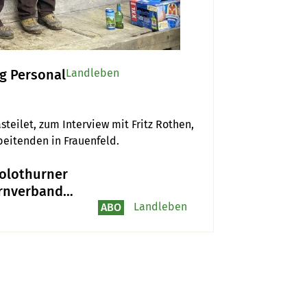
g Personal
Landleben
teilet, zum Interview mit Fritz Rothen, 
beitenden in Frauenfeld.
olothurner
rnverband
 sich weiterhin
Landleben
ABO
 die Wisente