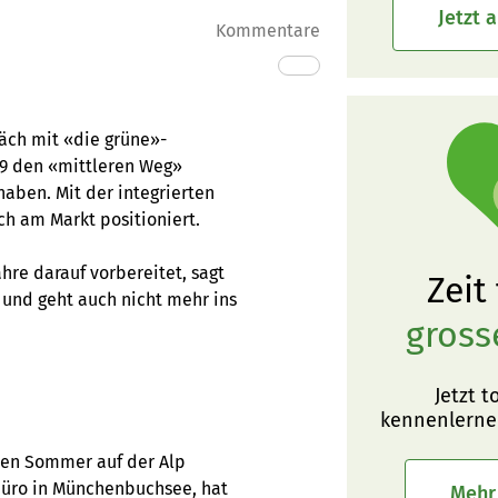
Jetzt 
Kommentare
räch mit «die grüne»-
989 den «mittleren Weg»
aben. Mit der integrierten
ch am Markt positioniert.
ahre darauf vorbereitet, sagt
Zeit
l und geht auch nicht mehr ins
gross
Jetzt t
kennenlerne
sen Sommer auf der Alp
Büro in Münchenbuchsee, hat
Mehr