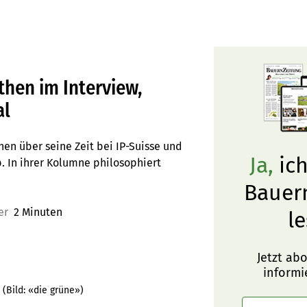
then im Interview,
al
hen über seine Zeit bei IP-Suisse und
Ja,
ich
. In ihrer Kolumne philosophiert
Bauer
er
2 Minuten
le
Jetzt ab
informi
(Bild:
«die grüne»
)