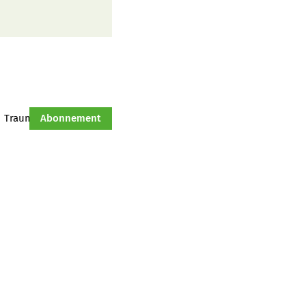
Traumtraktor
Abonnement
Hof-Management
Jahresserie