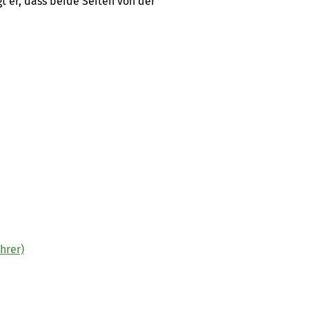
t er, dass beide Seiten von der
hrer)