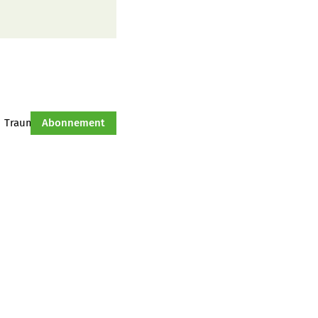
Traumtraktor
Abonnement
Hof-Management
Jahresserie