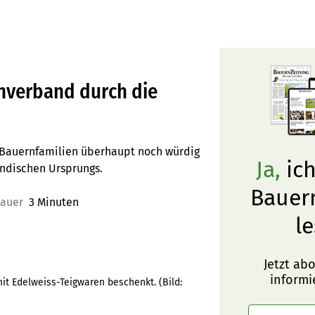
nverband durch die
er Bauernfamilien überhaupt noch würdig
Ja,
ich
ändischen Ursprungs.
Bauer
dauer
3 Minuten
le
Jetzt ab
informi
it Edelweiss-Teigwaren beschenkt.
(Bild: