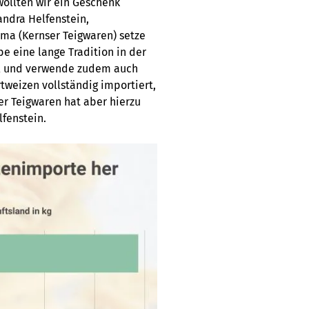
wollten wir ein Geschenk
andra Helfenstein,
ma (Kernser Teigwaren) setze
e eine lange Tradition in der
l und verwende zudem auch
tweizen vollständig importiert,
er Teigwaren hat aber hierzu
lfenstein.