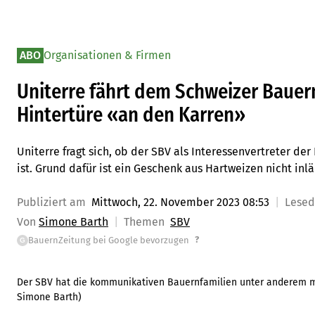
ABO
Organisationen & Firmen
Uniterre fährt dem Schweizer Bauer
Hintertüre «an den Karren»
Uniterre fragt sich, ob der SBV als Interessenvertreter d
ist. Grund dafür ist ein Geschenk aus Hartweizen nicht inl
Publiziert am
Mittwoch, 22. November 2023 08:53
Lese
Von
Simone Barth
Themen
SBV
?
BauernZeitung bei Google bevorzugen
G
Der SBV hat die kommunikativen Bauernfamilien unter anderem m
Simone Barth
)