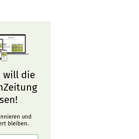
 will die
nZeitung
sen!
onnieren und
ert bleiben.