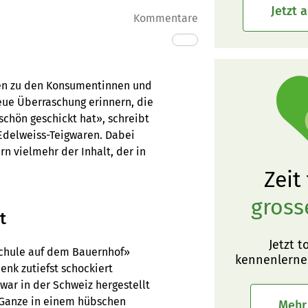
Jetzt 
Kommentare
gen zu den Konsumentinnen und
ue Überraschung erinnern, die
chön geschickt hat», schreibt
 Edelweiss-Teigwaren. Dabei
n vielmehr der Inhalt, der in
Zeit
gross
t
Jetzt t
«Schule auf dem Bauernhof»
kennenlerne
henk zutiefst schockiert
war in der Schweiz hergestellt
Ganze in einem hübschen
Mehr