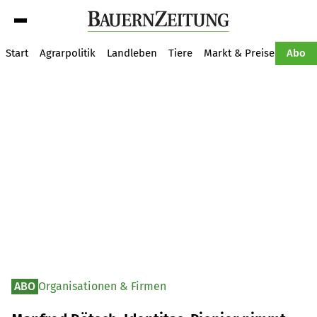
Suche
Start
Agrarpolitik
Landleben
Tiere
Markt & Preise
Pflan
Abo
ABO
Organisationen & Firmen