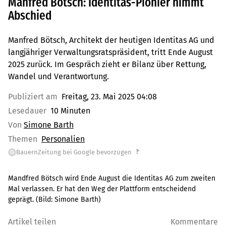
Manfred Bötsch: Identitas-Pionier nimmt
Abschied
Manfred Bötsch, Architekt der heutigen Identitas AG und
langjähriger Verwaltungsratspräsident, tritt Ende August
2025 zurück. Im Gespräch zieht er Bilanz über Rettung,
Wandel und Verantwortung.
Publiziert am
Freitag, 23. Mai 2025 04:08
Lesedauer
10 Minuten
Von
Simone Barth
Themen
Personalien
?
BauernZeitung bei Google bevorzugen
G
Mandfred Bötsch wird Ende August die Identitas AG zum zweiten
Mal verlassen. Er hat den Weg der Plattform entscheidend
geprägt.
(Bild:
Simone Barth
)
Artikel teilen
Kommentare