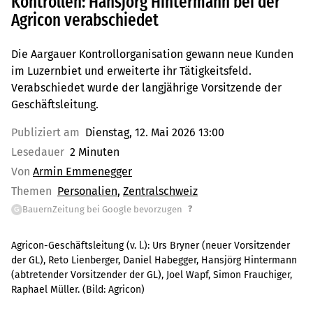
Kontrollen: Hansjörg Hintermann bei der
Agricon verabschiedet
Die Aargauer Kontrollorganisation gewann neue Kunden
im Luzernbiet und erweiterte ihr Tätigkeitsfeld.
Verabschiedet wurde der langjährige Vorsitzende der
Geschäftsleitung.
Publiziert am
Dienstag, 12. Mai 2026 13:00
Lesedauer
2 Minuten
Von
Armin Emmenegger
Themen
Personalien
Zentralschweiz
?
BauernZeitung bei Google bevorzugen
G
Agricon-Geschäftsleitung (v. l.): Urs Bryner (neuer Vorsitzender
der GL), Reto Lienberger, Daniel Habegger, Hansjörg Hintermann
(abtretender Vorsitzender der GL), Joel Wapf, Simon Frauchiger,
Raphael Müller.
(Bild:
Agricon
)