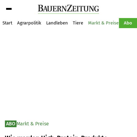
Suche
Start
Agrarpolitik
Landleben
Tiere
Markt & Preise
Pflan
Abo
ABO
Markt & Preise