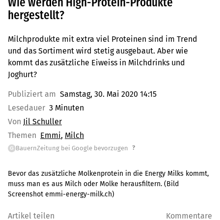
Wie werden High-Protein-Produkte
hergestellt?
Milchprodukte mit extra viel Proteinen sind im Trend
und das Sortiment wird stetig ausgebaut. Aber wie
kommt das zusätzliche Eiweiss in Milchdrinks und
Joghurt?
Publiziert am
Samstag, 30. Mai 2020 14:15
Lesedauer
3 Minuten
Von
Jil Schuller
Themen
Emmi
Milch
?
BauernZeitung bei Google bevorzugen
G
Bevor das zusätzliche Molkenprotein in die Energy Milks kommt,
muss man es aus Milch oder Molke herausfiltern. (Bild
Screenshot emmi-energy-milk.ch)
Artikel teilen
Kommentare