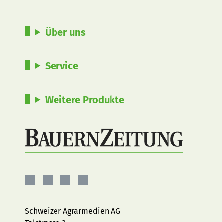
Über uns
Service
Weitere Produkte
BauernZeitung
BauernZeitung
BauernZeitung
BauernZeitung
auf
auf
auf
auf
Facebook
Instagram
YouTube
LinkedIn
Schweizer Agrarmedien AG