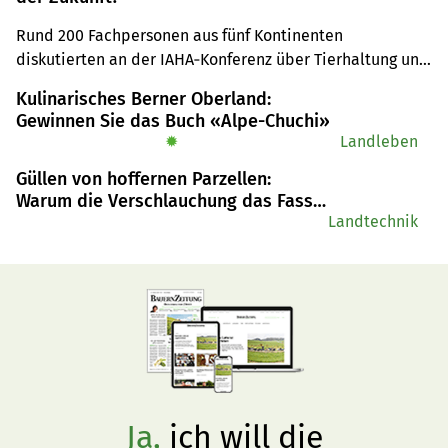
Rund 200 Fachpersonen aus fünf Kontinenten 
diskutierten an der IAHA‑Konferenz über Tierhaltung und 
ihre Rolle im zukünftigen Ernährungssystem. Dabei 
Kulinarisches Berner Oberland:
machte Jürn Sanders vom FiBL deutlich: «Die Antworten 
Gewinnen Sie das Buch «Alpe-Chuchi»
sind komplex und lassen sich nicht auf ein einfaches ‹mit 
✹
Landleben
oder ohne Tiere› reduzieren.»
Güllen von hoffernen Parzellen:
Warum die Verschlauchung das Fass
verdrängt
Landtechnik
Ja,
ich will die