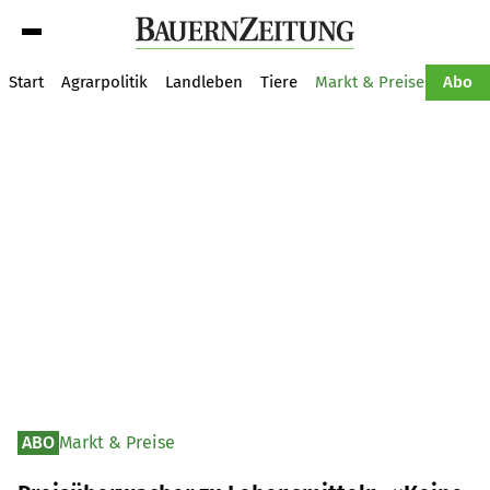
Suche
Start
Agrarpolitik
Landleben
Tiere
Markt & Preise
Pflan
Abo
ABO
Markt & Preise