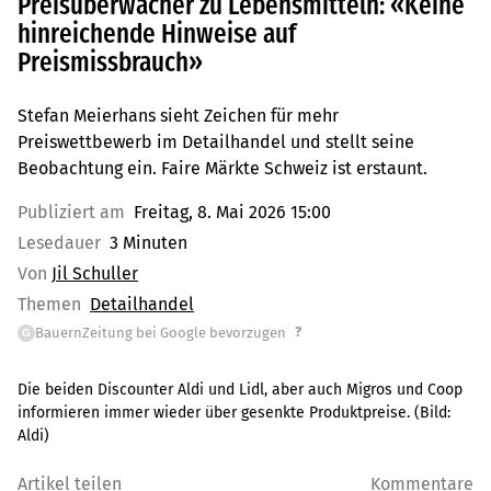
Preisüberwacher zu Lebensmitteln: «Keine
hinreichende Hinweise auf
Preismissbrauch»
Stefan Meierhans sieht Zeichen für mehr
Preiswettbewerb im Detailhandel und stellt seine
Beobachtung ein. Faire Märkte Schweiz ist erstaunt.
Publiziert am
Freitag, 8. Mai 2026 15:00
Lesedauer
3 Minuten
Von
Jil Schuller
Themen
Detailhandel
?
BauernZeitung bei Google bevorzugen
G
Die beiden Discounter Aldi und Lidl, aber auch Migros und Coop
informieren immer wieder über gesenkte Produktpreise.
(Bild:
Aldi
)
Artikel teilen
Kommentare