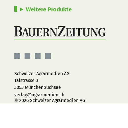
Weitere Produkte
BauernZeitung
BauernZeitung
BauernZeitung
BauernZeitung
auf
auf
auf
auf
Facebook
Instagram
YouTube
LinkedIn
Schweizer Agrarmedien AG
Talstrasse 3
3053 Münchenbuchsee
verlag@agrarmedien.ch
© 2026 Schweizer Agrarmedien AG