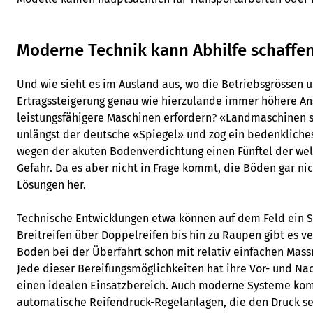
Moderne Technik kann Abhilfe schaffe
Und wie sieht es im Ausland aus, wo die Betriebsgrössen u
Ertragssteigerung genau wie hierzulande immer höhere An
leistungsfähigere Maschinen erfordern? «Landmaschinen so
unlängst der deutsche «Spiegel» und zog ein bedenkliches
wegen der akuten Bodenverdichtung einen Fünftel der wel
Gefahr. Da es aber nicht in Frage kommt, die Böden gar n
Lösungen her.
Technische Entwicklungen etwa können auf dem Feld ein St
Breitreifen über Doppelreifen bis hin zu Raupen gibt es v
Boden bei der Überfahrt schon mit relativ einfachen Mas
Jede dieser Bereifungsmöglichkeiten hat ihre Vor- und Nach
einen idealen Einsatzbereich. Auch moderne Systeme ko
automatische Reifendruck-Regelanlagen, die den Druck s