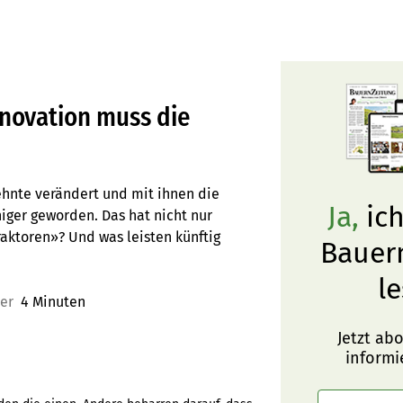
nnovation muss die
ehnte verändert und mit ihnen die
Ja,
ich
higer geworden. Das hat nicht nur
raktoren»? Und was leisten künftig
Bauer
le
uer
4 Minuten
Jetzt ab
informi