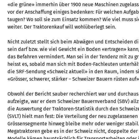
«die grüne» immerhin über 1900 neue Maschinen zugelass
vor der Anschaffung einiges bedenken: Für welchen Aufgab
taugen? Wo soll sie zum Einsatz kommen? Wie viel muss si
weiter. Der Traktorenkauf will wohlüberlegt sein.
Nicht zuletzt stellt sich beim Abwägen und Entscheiden die
sein darf bzw. wie viel Gewicht ein Boden «ertragen» kann,
das Befahren vermindert. Man sei in der Tendenz mit zu g
heisst es, sobald man sich mit Boden-Fachleuten unterhält
die SRF-Sendung «Schweiz aktuell» in den Raum, indem si
«Grösser, schwerer, stärker – Schweizer Bauern rüsten auf»
Obwohl der Bericht sauber recherchiert war und durchau
aufzeigte, war er dem Schweizer Bauernverband (SBV) allz
die Auswertung der Traktoren-Statistik durch den Schweiz
(SVLT) hielt man fest: Die Verteilung der neu zugelassene
Grössensegmente hinweg bleibe mehr oder weniger stabil.
Megatraktoren gebe es in der Schweiz nicht, doppelte der 
Modelle kämen hauptsächlich für Transportarbeiten oder 