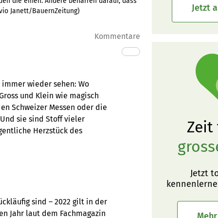
nden die einen. Andere beharren darauf, dass
Jetzt 
ivio Janett/BauernZeitung
)
Kommentare
n immer wieder sehen: Wo
 Gross und Klein wie magisch
 den Schweizer Messen oder die
Und sie sind Stoff vieler
Zeit
igentliche Herzstück des
gross
Jetzt t
kennenlerne
kläufig sind – 2022 gilt in der
nden Jahr laut dem Fachmagazin
Mehr