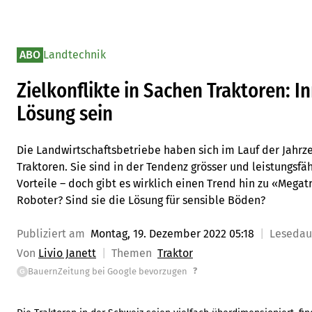
ABO
Landtechnik
Zielkonflikte in Sachen Traktoren: I
Lösung sein
Die Landwirtschaftsbetriebe haben sich im Lauf der Jahrz
Traktoren. Sie sind in der Tendenz grösser und leistungsfä
Vorteile – doch gibt es wirklich einen Trend hin zu «Megat
Roboter? Sind sie die Lösung für sensible Böden?
Publiziert am
Montag, 19. Dezember 2022 05:18
Leseda
Von
Livio Janett
Themen
Traktor
?
BauernZeitung bei Google bevorzugen
G