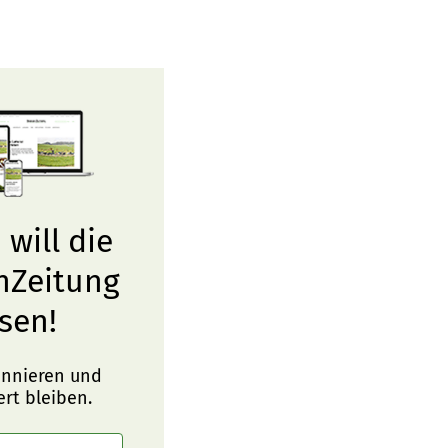
 will die
nZeitung
sen!
onnieren und
ert bleiben.