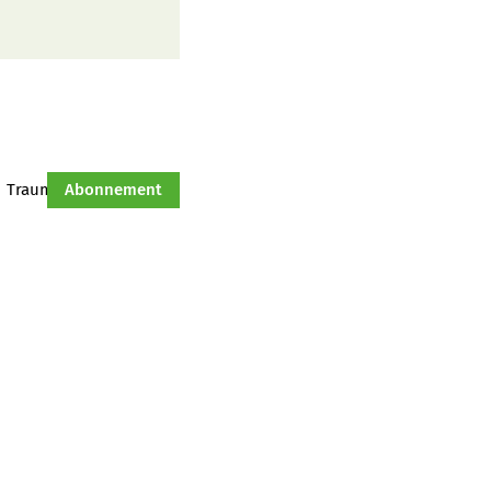
Traumtraktor
Abonnement
Hof-Management
Jahresserie