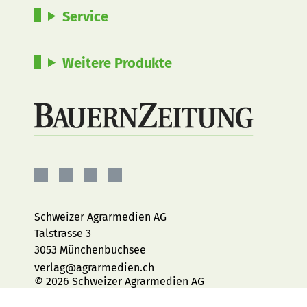
Service
Weitere Produkte
BauernZeitung
BauernZeitung
BauernZeitung
BauernZeitung
auf
auf
auf
auf
Facebook
Instagram
YouTube
LinkedIn
Schweizer Agrarmedien AG
Talstrasse 3
3053 Münchenbuchsee
verlag@agrarmedien.ch
© 2026 Schweizer Agrarmedien AG