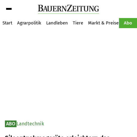
Suche
Start
Agrarpolitik
Landleben
Tiere
Markt & Preise
Pflan
Abo
ABO
Landtechnik