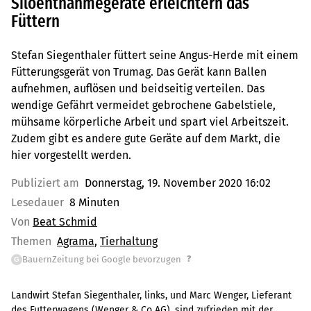
Siloentnahmegeräte erleichtern das
Füttern
Stefan Siegenthaler füttert seine Angus-Herde mit einem
Fütterungsgerät von Trumag. Das Gerät kann Ballen
aufnehmen, auflösen und beidseitig verteilen. Das
wendige Gefährt vermeidet gebrochene Gabelstiele,
mühsame körperliche Arbeit und spart viel Arbeitszeit.
Zudem gibt es andere gute Geräte auf dem Markt, die
hier vorgestellt werden.
Publiziert am
Donnerstag, 19. November 2020 16:02
Lesedauer
8 Minuten
Von
Beat Schmid
Themen
Agrama
Tierhaltung
?
BauernZeitung bei Google bevorzugen
G
Landwirt Stefan Siegenthaler, links, und Marc Wenger, Lieferant
des Futterwagens (Wenger & Co AG), sind zufrieden mit der