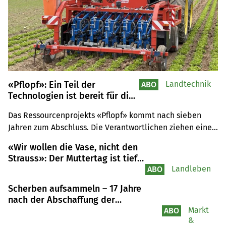
«Pflopf»: Ein Teil der
Landtechnik
ABO
Technologien ist bereit für die
Praxis
Das Ressourcenprojekts «Pflopf» kommt nach sieben 
Jahren zum Abschluss. Die Verantwortlichen ziehen eine 
positive Bilanz.
«Wir wollen die Vase, nicht den
Strauss»: Der Muttertag ist tief
in der
Landleben
ABO
Frauenbewegung verankert
Scherben aufsammeln – 17 Jahre
nach der Abschaffung der
Milchkontingentierung
Markt
ABO
&