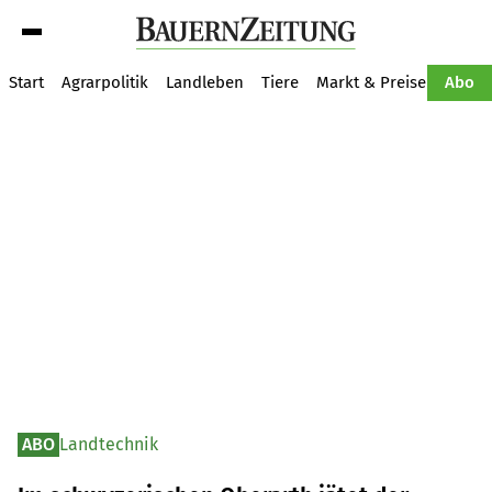
Suche
Start
Agrarpolitik
Landleben
Tiere
Markt & Preise
Pflan
Abo
ABO
Landtechnik