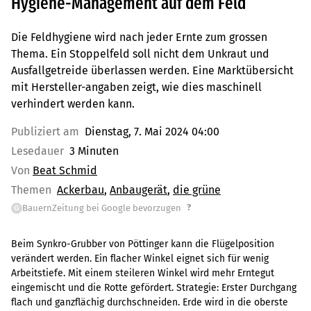
Hygiene-Management auf dem Feld
Die Feldhygiene wird nach jeder Ernte zum grossen
Thema. Ein Stoppelfeld soll nicht dem Unkraut und
Ausfallgetreide überlassen werden. Eine Marktübersicht
mit Hersteller-angaben zeigt, wie dies maschinell
verhindert werden kann.
Publiziert am
Dienstag, 7. Mai 2024 04:00
Lesedauer
3 Minuten
Von
Beat Schmid
Themen
Ackerbau
Anbaugerät
die grüne
?
BauernZeitung bei Google bevorzugen
G
Beim Synkro-Grubber von Pöttinger kann die Flügelposition
verändert werden. Ein flacher Winkel eignet sich für wenig
Arbeitstiefe. Mit einem steileren Winkel wird mehr Erntegut
eingemischt und die Rotte gefördert. Strategie: Erster Durchgang
flach und ganzflächig durchschneiden. Erde wird in die oberste