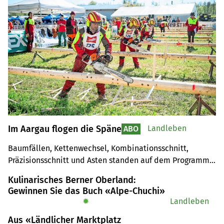
Im Aargau flogen die Späne
Landleben
ABO
Baumfällen, Kettenwechsel, Kombinationsschnitt, 
Präzisionsschnitt und Asten standen auf dem Programm. 
Daniel Gautschi aus Oberkulm hatte seine Motorsäge 
Kulinarisches Berner Oberland:
bestens im Griff.
Gewinnen Sie das Buch «Alpe-Chuchi»
✹
Landleben
Aus «Ländlicher Marktplatz