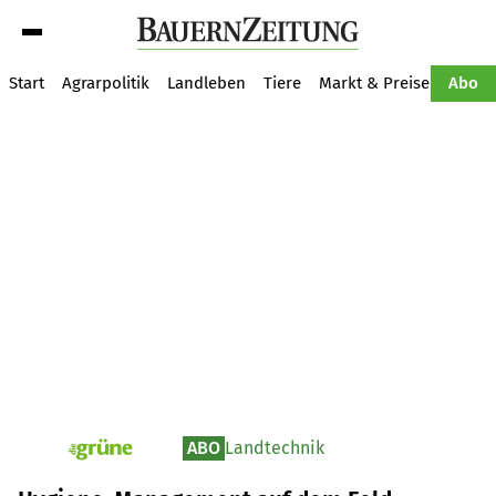
Suche
Start
Agrarpolitik
Landleben
Tiere
Markt & Preise
Pflan
Abo
ABO
Landtechnik
pv_die-grune-online