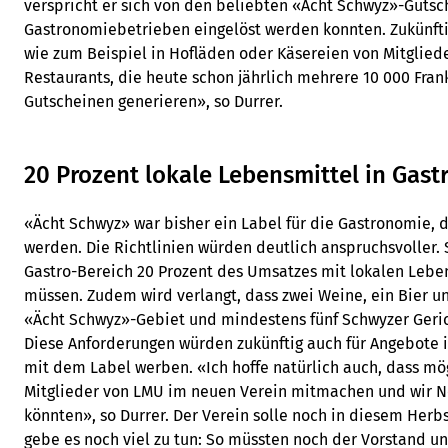
verspricht er sich von den beliebten «Ächt Schwyz»-Gutsc
Gastronomiebetrieben eingelöst werden konnten. Zukünfti
wie zum Beispiel in Hofläden oder Käsereien von Mitgliede
Restaurants, die heute schon jährlich mehrere 10 000 Fra
Gutscheinen generieren», so Durrer.
20 Prozent lokale Lebensmittel in Gast
«Ächt Schwyz» war bisher ein Label für die Gastronomie, d
werden. Die Richtlinien würden deutlich anspruchsvoller. 
Gastro-Bereich 20 Prozent des Umsatzes mit lokalen Leb
müssen. Zudem wird verlangt, dass zwei Weine, ein Bier 
«Ächt Schwyz»-Gebiet und mindestens fünf Schwyzer Geric
Diese Anforderungen würden zukünftig auch für Angebote i
mit dem Label werben. «Ich hoffe natürlich auch, dass mög
Mitglieder von LMU im neuen Verein mitmachen und wir N
könnten», so Durrer. Der Verein solle noch in diesem Herb
gebe es noch viel zu tun: So müssten noch der Vorstand un