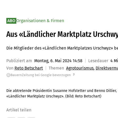
ABO
Organisationen & Firmen
Aus «Ländlicher Marktplatz Urschw
Die Mitglieder des «Ländlichen Marktplatzes Urschwyz» be
Publiziert am
Montag, 6. Mai 2024 14:58
Lesedauer
4 M
Von
Reto Betschart
Themen
Agrotourismus
Direktverm
?
BauernZeitung bei Google bevorzugen
G
Die abtretende Präsidentin Susanne Hofstetter und Benno Dillier, 
«Ländlicher Marktplatz Urschwyz».
(Bild:
Reto Betschart
)
Artikel teilen