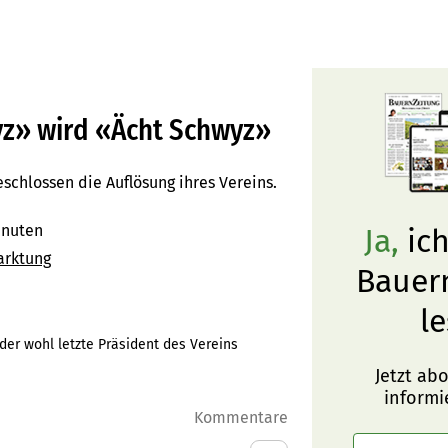
yz» wird «Ächt Schwyz»
schlossen die Auflösung ihres Vereins.
inuten
Ja,
ich
arktung
Bauer
le
der wohl letzte Präsident des Vereins
Jetzt ab
informi
Kommentare