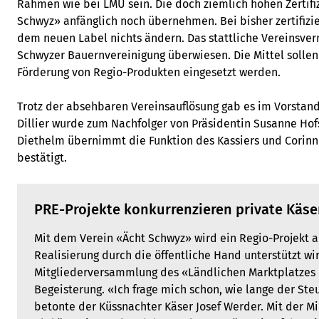
Rahmen wie bei LMU sein. Die doch ziemlich hohen Zertif
Schwyz» anfänglich noch übernehmen. Bei bisher zertifizi
dem neuen Label nichts ändern. Das stattliche Vereinsv
Schwyzer Bauernvereinigung überwiesen. Die Mittel solle
Förderung von Regio-Produkten eingesetzt werden.
Trotz der absehbaren Vereinsauflösung gab es im Vorstan
Dillier wurde zum Nachfolger von Präsidentin Susanne Hofs
Diethelm übernimmt die Funktion des Kassiers und Corinne
bestätigt.
PRE-Projekte konkurrenzieren private Käse
Mit dem Verein «Ächt Schwyz» wird ein Regio-Projekt au
Realisierung durch die öffentliche Hand unterstützt wir
Mitgliederversammlung des «Ländlichen Marktplatzes U
Begeisterung. «Ich frage mich schon, wie lange der Ste
betonte der Küssnachter Käser Josef Werder. Mit der M