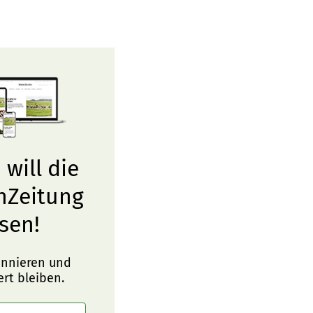
 will die
nZeitung
sen!
onnieren und
ert bleiben.