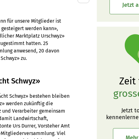
Jetzt 
nn für unsere Mitglieder ist
 gesteigert werden kann»,
dlicher Marktplatz Urschwyz»
zugestimmt hatten. 25
mmlung anwesend, 20 davon
 Schwyz» zu.
Zeit
cht Schwyz»
gross
Ächt Schwyz» bestehen bleiben
z» werden zukünftig die
Jetzt t
yz und Verarbeiter gemeinsam
kennenlerne
damit Landwirtschaft,
tonte Urs Durrer, Vorsteher Amt
U-Mitgliederversammlung. Viel
Mehr