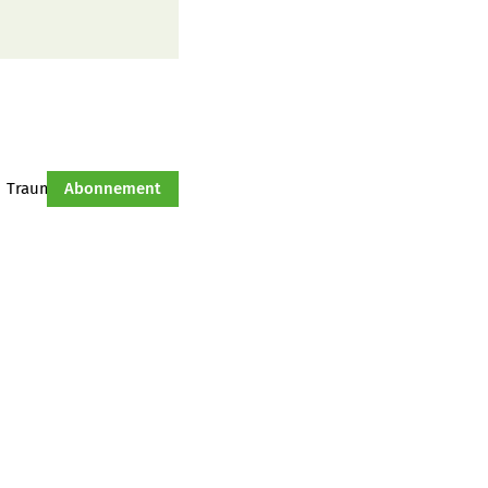
Traumtraktor
Abonnement
Hof-Management
Jahresserie