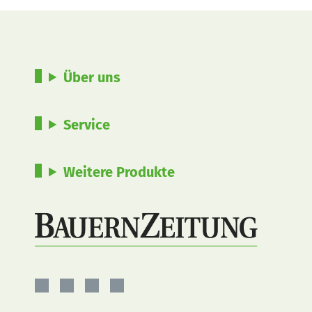
Über uns
Service
Weitere Produkte
BauernZeitung
BauernZeitung
BauernZeitung
BauernZeitung
auf
auf
auf
auf