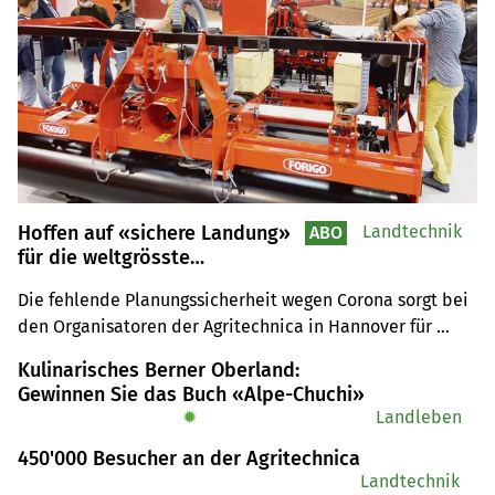
Hoffen auf «sichere Landung»
Landtechnik
ABO
für die weltgrösste
Landtechnik-Messe
Die fehlende Planungssicherheit wegen Corona sorgt bei 
den Organisatoren der Agritechnica in Hannover für 
Sorgenfalten. Sie gehen aber fest davon aus, dass die 
Kulinarisches Berner Oberland:
Messe im Februar 2022 stattfinden kann.
Gewinnen Sie das Buch «Alpe-Chuchi»
✹
Landleben
450'000 Besucher an der Agritechnica
Landtechnik