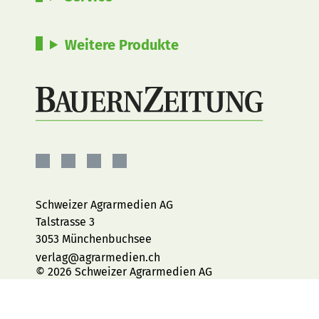
Weitere Produkte
BauernZeitung
BauernZeitung
BauernZeitung
BauernZeitung
auf
auf
auf
auf
Facebook
Instagram
YouTube
LinkedIn
Schweizer Agrarmedien AG
Talstrasse 3
3053 Münchenbuchsee
verlag@agrarmedien.ch
© 2026 Schweizer Agrarmedien AG