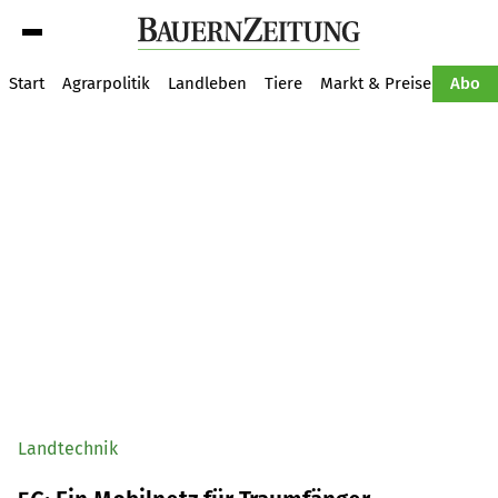
Suche
Start
Agrarpolitik
Landleben
Tiere
Markt & Preise
Pflan
Abo
Landtechnik