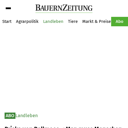
Suche
Start
Agrarpolitik
Landleben
Tiere
Markt & Preise
Pflan
Abo
ABO
Landleben