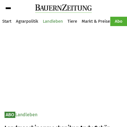
Suche
Start
Agrarpolitik
Landleben
Tiere
Markt & Preise
Pflan
Abo
ABO
Landleben