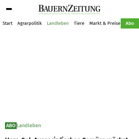
Suche
Start
Agrarpolitik
Landleben
Tiere
Markt & Preise
Pflan
Abo
ABO
Landleben