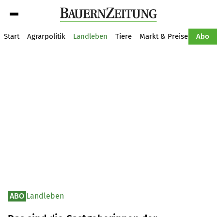
Suche
Start
Agrarpolitik
Landleben
Tiere
Markt & Preise
Pflan
Abo
ABO
Landleben