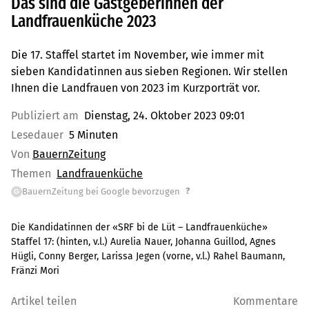
Das sind die Gastgeberinnen der
Landfrauenküche 2023
Die 17. Staffel startet im November, wie immer mit
sieben Kandidatinnen aus sieben Regionen. Wir stellen
Ihnen die Landfrauen von 2023 im Kurzporträt vor.
Publiziert am
Dienstag, 24. Oktober 2023 09:01
Lesedauer
5 Minuten
Von
BauernZeitung
Themen
Landfrauenküche
?
BauernZeitung bei Google bevorzugen
G
Die Kandidatinnen der «SRF bi de Lüt – Landfrauenküche»
Staffel 17: (hinten, v.l.) Aurelia Nauer, Johanna Guillod, Agnes
Hügli, Conny Berger, Larissa Jegen (vorne, v.l.) Rahel Baumann,
Fränzi Mori
Artikel teilen
Kommentare