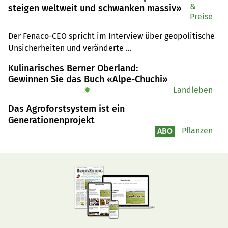
&
steigen weltweit und schwanken massiv»
Preise
Der Fenaco-CEO spricht im Interview über geopolitische 
Unsicherheiten und veränderte 
Ernährungsgewohnheiten. An der Fachkonferenz 
Kulinarisches Berner Oberland:
Brennpunkt Nahrung, am 7. November in Luzern, wird er 
Gewinnen Sie das Buch «Alpe-Chuchi»
über die Versorgungssicherheit referieren.
✹
Landleben
Das Agroforstsystem ist ein
Generationenprojekt
Pflanzen
ABO