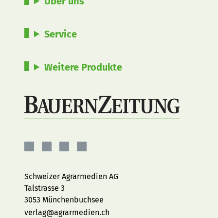
Über uns
Service
Weitere Produkte
BauernZeitung
BauernZeitung
BauernZeitung
BauernZeitung
auf
auf
auf
auf
Facebook
Instagram
YouTube
LinkedIn
Schweizer Agrarmedien AG
Talstrasse 3
3053 Münchenbuchsee
verlag@agrarmedien.ch