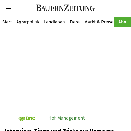
Suche
Start
Agrarpolitik
Landleben
Tiere
Markt & Preise
Pflan
Abo
Hof-Management
pv_die-grune-online