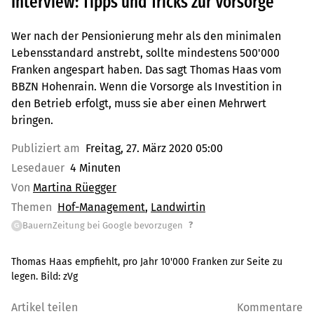
Interview: Tipps und Tricks zur Vorsorge
Wer nach der Pensionierung mehr als den minimalen
Lebensstandard anstrebt, sollte mindestens 500'000
Franken angespart haben. Das sagt Thomas Haas vom
BBZN Hohenrain. Wenn die Vorsorge als Investition in
den Betrieb erfolgt, muss sie aber einen Mehrwert
bringen.
Publiziert am
Freitag, 27. März 2020 05:00
Lesedauer
4 Minuten
Von
Martina Rüegger
Themen
Hof-Management
Landwirtin
?
BauernZeitung bei Google bevorzugen
G
Thomas Haas empfiehlt, pro Jahr 10'000 Franken zur Seite zu
legen. Bild: zVg
Artikel teilen
Kommentare