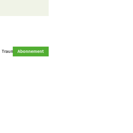
Traumtraktor
Abonnement
Hof-Management
Jahresserie