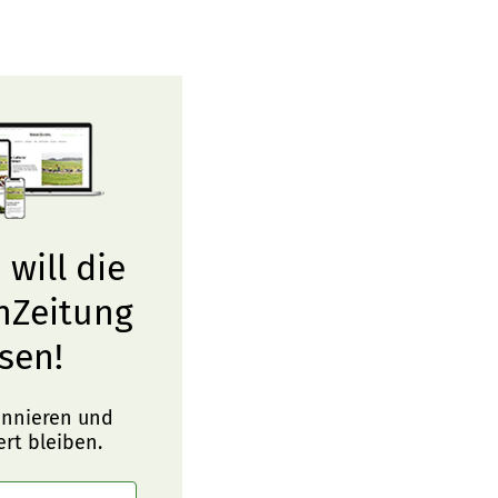
 will die
nZeitung
sen!
onnieren und
ert bleiben.