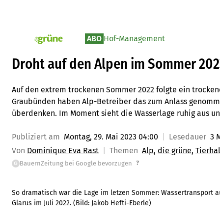
ABO
Hof-Management
pv_die-grune-online
Droht auf den Alpen im Sommer 20
Auf den extrem trockenen Sommer 2022 folgte ein trockene
Graubünden haben Alp-Betreiber das zum Anlass genomme
überdenken. Im Moment sieht die Wasserlage ruhig aus und
Publiziert am
Montag, 29. Mai 2023 04:00
Lesedauer
3 
Von
Dominique Eva Rast
Themen
Alp
die grüne
Tierha
?
BauernZeitung bei Google bevorzugen
G
So dramatisch war die Lage im letzen Sommer: Wassertransport 
Glarus im Juli 2022.
(Bild:
Jakob Hefti-Eberle
)