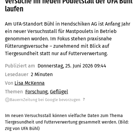
Versuche im neuen Pouletstall der UFA Bühl
laufen
Am UFA-Standort Bühl in Hendschiken AG ist Anfang Jahr
ein neuer Versuchsstall für Mastpoulets in Betrieb
genommen worden. Im Fokus stehen praxisnahe
Fütterungsversuche – zunehmend mit Blick auf
Tiergesundheit statt nur auf Futterverwertung.
Publiziert am
Donnerstag, 25. Juni 2026 09:44
Lesedauer
2 Minuten
Von
Lisa McKenna
Themen
Forschung
Geflügel
?
BauernZeitung bei Google bevorzugen
G
Im neuen Versuchsstall können vielfache Daten zum Thema
Tiergesundheit und Futterverwertung gesammelt werden.
(Bild:
zVg von UFA Bühl
)