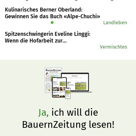
herkömmliche Pflanzen. Gegner und Befürworter in der 
Kulinarisches Berner Oberland:
Schweiz rufen zum Handeln auf.
Gewinnen Sie das Buch «Alpe-Chuchi»
✹
Landleben
Spitzenschwingerin Eveline Linggi:
Wenn die Hofarbeit zur
Wettkampfvorbereitung wird
Vermischtes
Ja,
ich will die
BauernZeitung lesen!