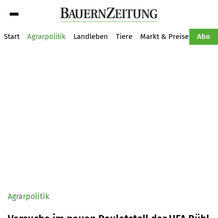
Suche
Start
Agrarpolitik
Landleben
Tiere
Markt & Preise
Pflan
Abo
Agrarpolitik