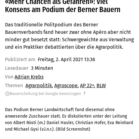
«Mehr Chancen als Gefahren»: Viel
Konsens am Podium der Berner Bauern
Das traditionelle Politpodium des Berner
Bauernverbands fand heuer zwar ohne Apéro aber nicht
minder gut besetzt statt: Schwergewichte aus Verwaltung
und ein Praktiker debattierten über die Agrarpolitik.
Publiziert am
Freitag, 2. April 2021 13:36
Lesedauer
3 Minuten
Von
Adrian Krebs
Themen
Agrarpolitik
Agroscope
AP 22+
BLW
?
BauernZeitung bei Google bevorzugen
G
Das Podium Berner Landwirtschaft fand diesemal ohne
anwesende Zuschauer statt. Es diskutierten unter der Leitung
von Albert Rösti (m.) Daniel Hasler, Christian Hofer, Eva Reinhard
und Michael Gysi (v.l.n.r.). (Bild Screenshot)