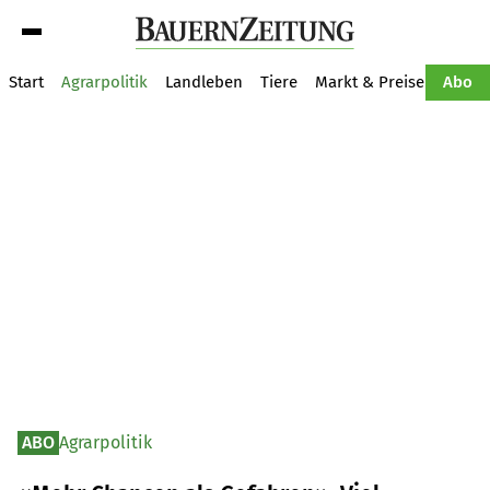
Suche
Start
Agrarpolitik
Landleben
Tiere
Markt & Preise
Pflan
Abo
ABO
Agrarpolitik