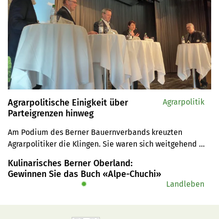
Agrarpolitische Einigkeit über
Agrarpolitik
Parteigrenzen hinweg
Am Podium des Berner Bauernverbands kreuzten 
Agrarpolitiker die Klingen. Sie waren sich weitgehend 
einig darin, dass es faire Preise, Grenzschutz und weniger 
Kulinarisches Berner Oberland:
Administration braucht. Ungeklärt blieb die Frage, woran 
Gewinnen Sie das Buch «Alpe-Chuchi»
die Umsetzung bis anhin scheiterte.
✹
Landleben