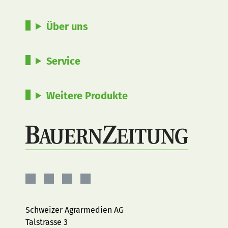
Über uns
Service
Weitere Produkte
BauernZeitung
BauernZeitung
BauernZeitung
BauernZeitung
auf
auf
auf
auf
Facebook
Instagram
YouTube
LinkedIn
Schweizer Agrarmedien AG
Talstrasse 3