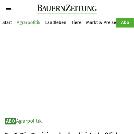
Suche
Start
Agrarpolitik
Landleben
Tiere
Markt & Preise
Pflan
Abo
ABO
Agrarpolitik