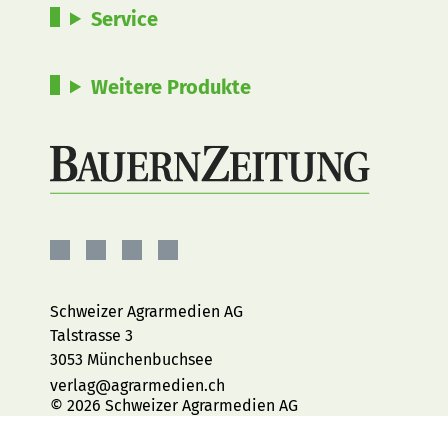
Service
Weitere Produkte
BauernZeitung
BauernZeitung
BauernZeitung
BauernZeitung
auf
auf
auf
auf
Facebook
Instagram
YouTube
LinkedIn
Schweizer Agrarmedien AG
Talstrasse 3
3053 Münchenbuchsee
verlag@agrarmedien.ch
© 2026 Schweizer Agrarmedien AG