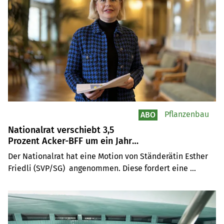
Pflanzenbau
ABO
Nationalrat verschiebt 3,5
Prozent Acker-BFF um ein Jahr
auf Januar 2025
Der Nationalrat hat eine Motion von Ständerätin Esther 
Friedli (SVP/SG)  angenommen. Diese fordert eine 
Verschiebung der 3,5 Prozent Biodiversitätsförderflächen 
auf Ackerland um ein Jahr auf Januar 2025 und 
gleichzeitig die Prüfung weiterer Massnahmen. Die 
Abstimmung endete klar mit 119 zu 68 Stimmen – gegen 