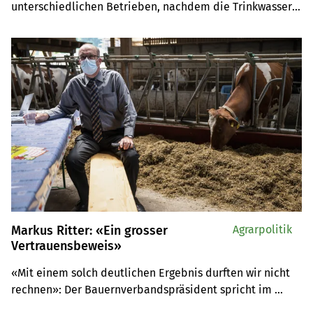
unterschiedlichen Betrieben, nachdem die Trinkwasser- 
und die Pestizid-Initiative abgelehnt wurden? Der 
Gemüsebauer Thomas Wyssa und der Landwirt Urs Bürgi 
sagen, wie es für sie weitergeht.
Markus Ritter: «Ein grosser
Agrarpolitik
Vertrauensbeweis»
«Mit einem solch deutlichen Ergebnis durften wir nicht 
rechnen»: Der Bauernverbandspräsident spricht im 
Interview über den Abstimmungserfolg, den «sehr 