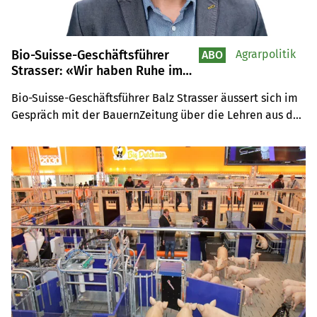
Bio-Suisse-Geschäftsführer
Agrarpolitik
ABO
Strasser: «Wir haben Ruhe im
Verband, wenn die Preise
Bio-Suisse-Geschäftsführer Balz Strasser äussert sich im 
stimmen»
Gespräch mit der BauernZeitung über die Lehren aus der 
Abstimmung vom 13. Juni und die anstehenden 
Herausforderungen und Pläne des Verbandes.