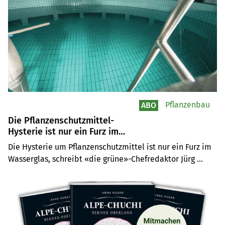
den Willen von SP, Grünen und GLP.
Pflanzenbau
ABO
Die Pflanzenschutzmittel-
Hysterie ist nur ein Furz im
Wasserglas
Die Hysterie um Pflanzenschutzmittel ist nur ein Furz im 
Wasserglas, schreibt «die grüne»-Chefredaktor Jürg 
Vollmer in einer Polemik. Chlorothalonil oder Glyphosat 
sind gemäss der Internationalen Krebsforschungsagentur 
IARC  «möglicherweise krebserregend». Genauso wie das 
Süssungsmittel Aspartam – und das konsumieren wir 
täglich in kalorienreduzierten Softdrinks wie Coca-Cola 