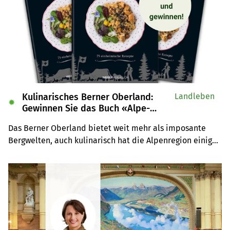
light, in Kaugummis und Diätprodukten.
Kulinarisches Berner Oberland:
Landleben
✹
Gewinnen Sie das Buch «Alpe-
Chuchi»
Das Berner Oberland bietet weit mehr als imposante 
Bergwelten, auch kulinarisch hat die Alpenregion einiges 
zu bieten. Wir verlosen drei Exemplare des Buches 
«Alpe-Chuchi – Berner Oberland» vom Weber Verlag.