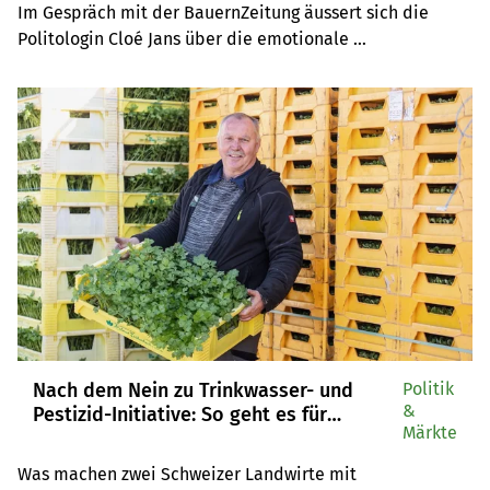
Im Gespräch mit der BauernZeitung äussert sich die 
und Stadt»
Politologin Cloé Jans über die emotionale 
Abstimmungskampagne, die politische Wetterlage und 
die Gründe für den Erfolg der Gegner.
Nach dem Nein zu Trinkwasser- und
Politik
&
Pestizid-Initiative: So geht es für
Märkte
Schweizer Landwirte weiter
Was machen zwei Schweizer Landwirte mit 