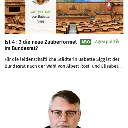
Ist 4 : 3 die neue Zauberformel
Agrarpolitik
ABO
im Bundesrat?
Für die leidenschaftliche Städterin Babette Sigg ist der 
Bundesrat nach der Wahl von Albert Rösti und Elisabeth 
Baume-Schneider zu einseitig zusammengesetzt. Mit vier 
von sieben Mitgliedern sei der Bauernstand, der unter 
der Bevölkerung nur noch 3 Prozent ausmacht, massiv 
übervertreten. Die Präsidentin des Konsumentenforums 
sieht aber auch positive Aspekte.