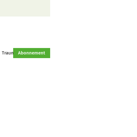
Traumtraktor
Abonnement
Hof-Management
Jahresserie