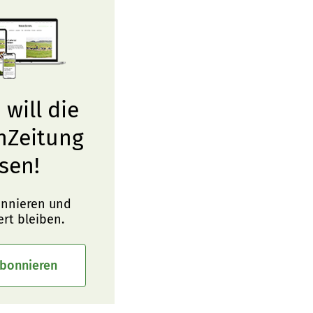
 will die
nZeitung
sen!
onnieren und
ert bleiben.
abonnieren