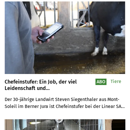
aber für die Tiere, weshalb sie sich für die 
Landwirtschaft entschieden hat.
Chefeinstufer: Ein Job, der viel
Tiere
ABO
Leidenschaft und
Durchsetzungsvermögen erfordert
Der 30-jährige Landwirt Steven Siegenthaler aus Mont-
Soleil im Berner Jura ist Chefeinstufer bei der Linear SA. 
Seit fast acht Jahren beschäftigt er sich mit dem 
Exterieur der Kuh und lebt mit viel Leidenschaft und 
Neutralität seinen Traumjob.