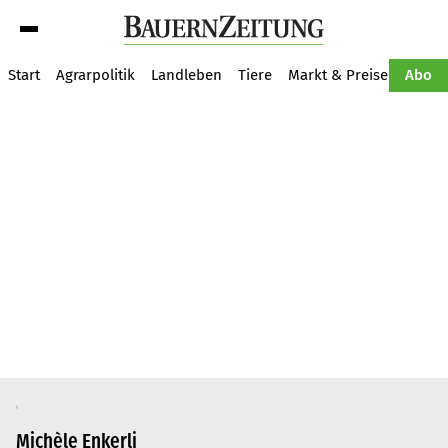
Suche
Start
Agrarpolitik
Landleben
Tiere
Markt & Preise
Pflan
Abo
Michèle Enkerli