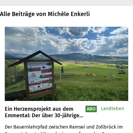
Alle Beiträge von Michèle Enkerli
Ein Herzensprojekt aus dem
Landleben
ABO
Emmental: Der über 30-jährige
Bauernlehrpfad ist modernisiert
Der Bauernlehrpfad zwischen Ramsei und Zollbrück im 
und neu belebt