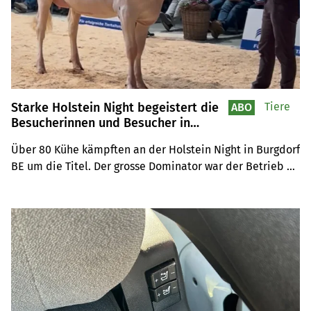
Starke Holstein Night begeistert die
Tiere
ABO
Besucherinnen und Besucher in
Burgdorf
Über 80 Kühe kämpften an der Holstein Night in Burgdorf 
BE um die Titel. Der grosse Dominator war der Betrieb 
Junker aus Iffwil. Die Verlosung von Kuhkalb Reckenberg 
Contigo Nora, von der BG Lehmann Mosimann aus 
Rüegsau BE, war ein weiterer Höhepunkt.