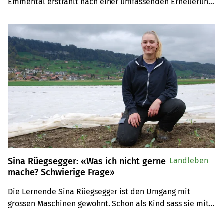
Emmental erstrahlt nach einer umfassenden Erneuerung 
in neuem Glanz. Die 7,3 Kilometer lange Strecke lädt mit 
frischen Inhalten sowie modern gestalteten Posten zum 
Entdecken und Verweilen ein.
Sina Rüegsegger: «Was ich nicht gerne
Landleben
mache? Schwierige Frage»
Die Lernende Sina Rüegsegger ist den Umgang mit 
grossen Maschinen gewohnt. Schon als Kind sass sie mit 
ihrem Vater in der Lastwagen-Kabine. Ihr Herz schlägt 