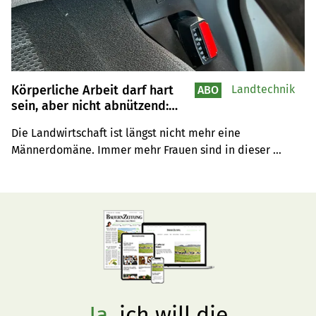
Körperliche Arbeit darf hart
Landtechnik
ABO
sein, aber nicht abnützend:
Diese Modifikationen machen
Die Landwirtschaft ist längst nicht mehr eine 
lange Tage auf dem Traktor
Männerdomäne. Immer mehr Frauen sind in dieser 
komfortabler
Arbeitswelt sichtbar. Das nimmt nun auch die Forschung 
wahr und entwickelt Arbeitsbekleidung, Maschinen und 
Systeme, die auch auf kleinere Körper ausgelegt sind.
Ja,
ich will die